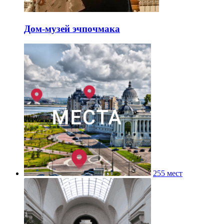
Дом-музей эчпочмака
255 мест