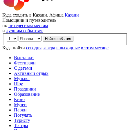
Куда сходить в Казани. Афиша
Казани
Помощник и путеводитель
по
интересным местам
и
лучшим событиям
Куда пойти
сегодня
завтра
в выходные
в этом месяце
Выставки
Фестивали
С детьми
Активный отдых
Музыка
Шоу
Праздники
Образование
Кино
Музеи
Парки
Погулять
Туристу
Театры