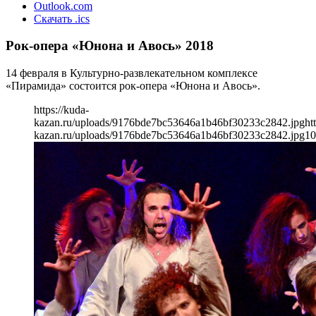
Outlook.com
Скачать .ics
Рок-опера «Юнона и Авось» 2018
14 февраля в Культурно-развлекательном комплексе
«Пирамида» состоится рок-опера «Юнона и Авось».
https://kuda-
kazan.ru/uploads/9176bde7bc53646a1b46bf30233c2842.jpg
ht
kazan.ru/uploads/9176bde7bc53646a1b46bf30233c2842.jpg
10