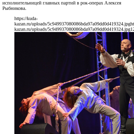
исполнительницей главных партий в рок-операх Алексея
Рыбникова.
https://kuda-
kazan.ru/uploads/5c949937080086bda97a09dd0d419324.jpg
ht
kazan.ru/uploads/5c949937080086bda97a09dd0d419324.jpg
1