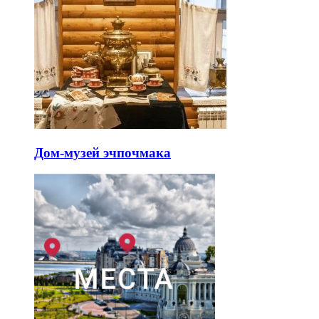
Дом-музей эчпочмака