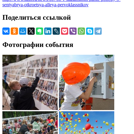
sentyabrya-otkroetsya-alleya-pervoklassnikov
Поделиться ссылкой
Фотографии события