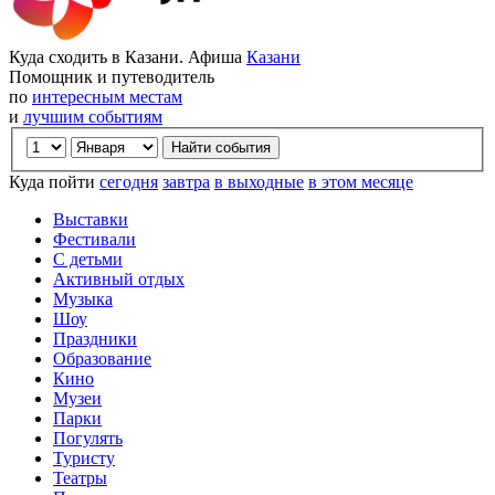
Куда сходить в Казани. Афиша
Казани
Помощник и путеводитель
по
интересным местам
и
лучшим событиям
Куда пойти
сегодня
завтра
в выходные
в этом месяце
Выставки
Фестивали
С детьми
Активный отдых
Музыка
Шоу
Праздники
Образование
Кино
Музеи
Парки
Погулять
Туристу
Театры