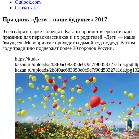
Outlook.com
Скачать .ics
Праздник «Дети – наше будущее» 2017
9 сентября в парке Победы в Казани пройдет всероссийский
праздник для первоклассников и их родителей «Дети — наше
будущее». Мероприятие проходит седьмой год подряд. В этом
году традицию поддержат более 30 городов России.
https://kuda-
kazan.ru/uploads/2b8f0ac683350e0c9c7f90d53327a1da.jpg
htt
kazan.ru/uploads/2b8f0ac683350e0c9c7f90d53327a1da.jpg
10