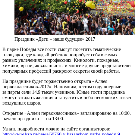
Праздник «Дети – наше будущее» 2017
В парке Победы все гости смогут посетить тематические
площадки, где каждый ребенок попробует себя в самых
разных увлечениях и профессиях. Кинологи, пожарные,
химики, врачи, аквалангисты и многие другие представители
популярных профессий раскроют секреты своей работы.
На празднике будет торжественно открыта «Аллея
первоклассников-2017». Напомним, в этом году впервые
за парты сели 14,9 тысяч учеников. Юные гости праздника
смогут загадать желания и запустить в небо нескольких тысяч
воздушных шаров.
Открытие «Аллеи первоклассников» запланировано на 10:00,
начало праздника — на 13:00.
Узнать подробности можно на сайте организаторов:
http://www.kzn.ru/news/60760-v-kazanskom-parke-pobedy-9-