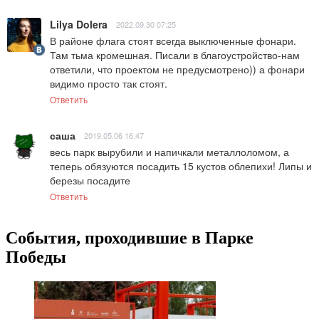
Lilya Dolera
2022.09.30 07:25
В районе флага стоят всегда выключенные фонари. 
Там тьма кромешная. Писали в благоустройство-нам 
ответили, что проектом не предусмотрено)) а фонари 
видимо просто так стоят.
Ответить
саша
2019.05.06 16:47
весь парк вырубили и напичкали металлоломом, а 
теперь обязуются посадить 15 кустов облепихи! Липы и 
березы посадите
Ответить
События, проходившие в Парке
Победы