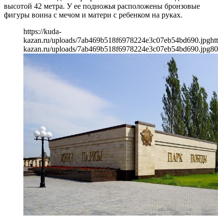
высотой 42 метра. У ее подножья расположены бронзовые
фигуры воина с мечом и матери с ребенком на руках.
https://kuda-
kazan.ru/uploads/7ab469b518f6978224e3c07eb54bd690.jpg
ht
kazan.ru/uploads/7ab469b518f6978224e3c07eb54bd690.jpg
80