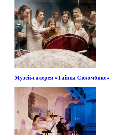
Музей-галерея «Тайны Сююмбике»