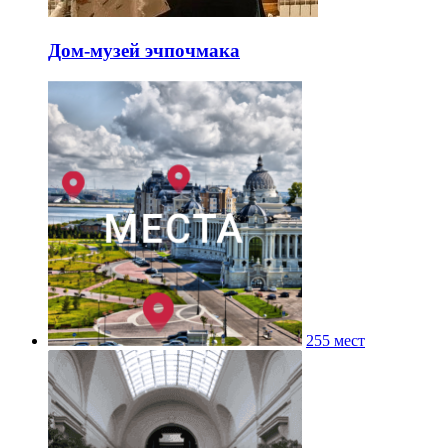
Дом-музей эчпочмака
255 мест