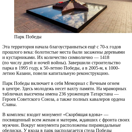
Парк Победы
Эта территория начала благоустраиваться ещё с 70-х годов
прошлого века: болотистые места были засажены деревьями
и кустарниками. Их количество символично — 1418
(по числу дней и ночей войны). Завершили строительство
парка в 1995 году, к 50-летию Победы, а в 2005-м, к 1000-
летию Казани, повели капитальную реконструкцию.
Парк Победы включает в себя Мемориал с Вечным огнем
в центре. Здесь молодежь несет вахту памяти. На мраморных
табличках высечены имена 236 уроженцев Татарстана —
Героев Советского Союза, а также полных кавалеров ордена
Славы.
В комплекс входит монумент «Скорбящая вдова» —
посвященный всем женам и матерям, ждавших с фронта своих
мужчин. Вокруг монумента расположены пирамидальные
обелиски. У входа в парк располагается стела Победы