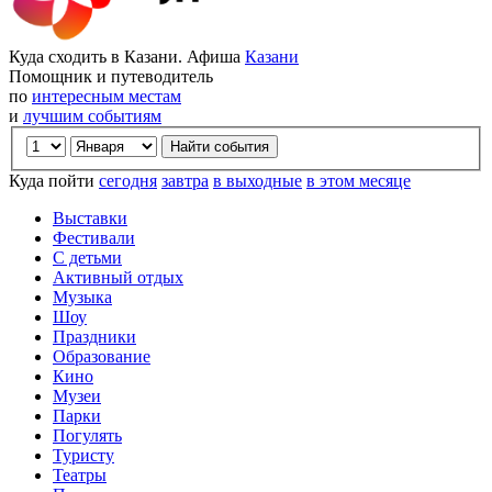
Куда сходить в Казани. Афиша
Казани
Помощник и путеводитель
по
интересным местам
и
лучшим событиям
Куда пойти
сегодня
завтра
в выходные
в этом месяце
Выставки
Фестивали
С детьми
Активный отдых
Музыка
Шоу
Праздники
Образование
Кино
Музеи
Парки
Погулять
Туристу
Театры