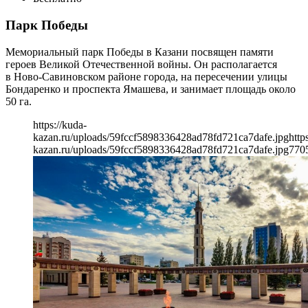
Парк Победы
Мемориальный парк Победы в Казани посвящен памяти
героев Великой Отечественной войны. Он располагается
в Ново-Савиновском районе города, на пересечении улицы
Бондаренко и проспекта Ямашева, и занимает площадь около
50 га.
https://kuda-
kazan.ru/uploads/59fccf5898336428ad78fd721ca7dafe.jpg
http
kazan.ru/uploads/59fccf5898336428ad78fd721ca7dafe.jpg
770