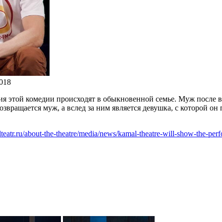
018
я этой комедии происходят в обыкновенной семье. Муж после во
звращается муж, а вслед за ним является девушка, с которой он
lteatr.ru/about-the-theatre/media/news/kamal-theatre-will-show-the-per