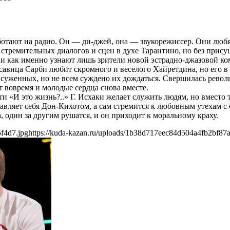
ботают на радио. Он — ди-джей, она — звукорежиссер. Они любя
е стремительных диалогов и сцен в духе Тарантино, но без прис
и и как именно узнают лишь зрители новой эстрадно-джазовой ко
асавица Сарби любит скромного и веселого Хайретдина, но его 
суженных, но не всем суждено их дождаться. Свершилась револю
т вовремя и молодые сердца снова вместе.
ти «И это жизнь?..» Г. Исхаки желает служить людям, но вместо т
ляет себя Дон-Кихотом, а сам стремится к любовным утехам с с
, один за другим рушатся, и он приходит к моральному краху.
f4d7.jpg
https://kuda-kazan.ru/uploads/1b38d717eec84d504a4fb2bf87a