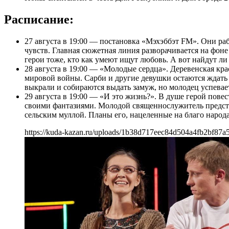
Расписание:
27 августа в 19:00 — постановка «Мэхэббэт FM». Они ра
чувств. Главная сюжетная линия разворачивается на фон
герои тоже, кто как умеют ищут любовь. А вот найдут л
28 августа в 19:00 — «Молодые сердца». Деревенская кр
мировой войны. Сарби и другие девушки остаются ждать 
выкрали и собираются выдать замуж, но молодец успевае
29 августа в 19:00 — «И это жизнь?». В душе герой повес
своими фантазиями. Молодой священнослужитель представ
сельским муллой. Планы его, нацеленные на благо народа
https://kuda-kazan.ru/uploads/1b38d717eec84d504a4fb2bf87a5