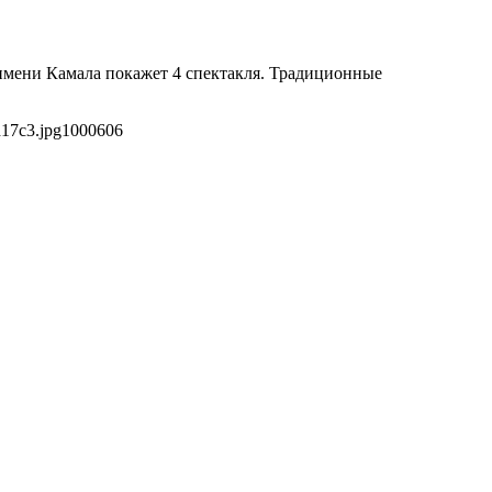
р имени Камала покажет 4 спектакля. Традиционные
d17c3.jpg
1000
606