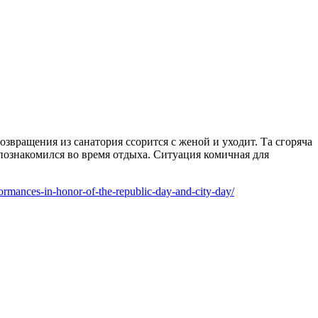
звращения из санатория ссорится с женой и уходит. Та сгоряча
 познакомился во время отдыха. Ситуация комичная для
formances-in-honor-of-the-republic-day-and-city-day/