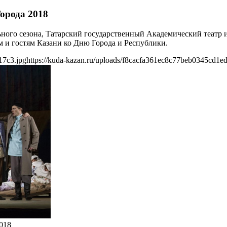
Города 2018
рального сезона, Татарский государственный Академический теат
м и гостям Казани ко Дню Города и Республики.
17c3.jpg
https://kuda-kazan.ru/uploads/f8cacfa361ec8c77beb0345cd1e
018