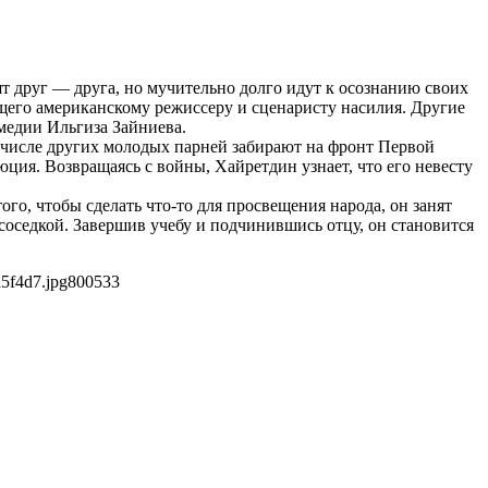
т друг — друга, но мучительно долго идут к осознанию своих
ущего американскому режиссеру и сценаристу насилия. Другие
медии Ильгиза Зайниева.
в числе других молодых парней забирают на фронт Первой
ция. Возвращаясь с войны, Хайретдин узнает, что его невесту
ого, чтобы сделать что-то для просвещения народа, он занят
оседкой. Завершив учебу и подчинившись отцу, он становится
5f4d7.jpg
800
533