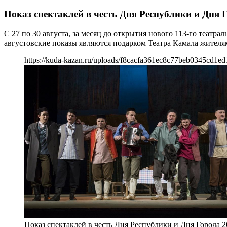
Показ спектаклей в честь Дня Республики и Дня 
С 27 по 30 августа, за месяц до открытия нового 113-го теат
августовские показы являются подарком Театра Камала жителя
https://kuda-kazan.ru/uploads/f8cacfa361ec8c77beb0345cd1ed
Показ спектаклей в честь Дня Республики и Дня Города 2