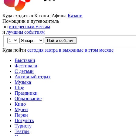
Куда сходить в Казани. Афиша
Казани
Помощник и путеводитель
по
интересным местам
и
лучшим событиям
Куда пойти
сегодня
завтра
в выходные
в этом месяце
Выставки
Фестивали
С детьми
Активный отдых
Музыка
Шоу
Праздники
Образование
Кино
Музеи
Парки
Погулять
Туристу
Театры