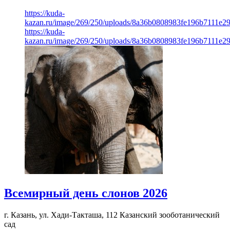
https://kuda-
kazan.ru/image/269/250/uploads/8a36b0808983fe196b7111e2
https://kuda-
kazan.ru/image/269/250/uploads/8a36b0808983fe196b7111e2
Всемирный день слонов 2026
г. Казань, ул. Хади-Такташа, 112
Казанский зооботанический
сад