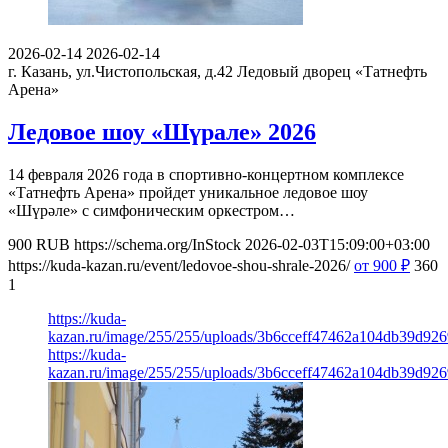
2026-02-14
2026-02-14
г. Казань, ул.Чистопольская, д.42
Ледовый дворец «Татнефть
Арена»
Ледовое шоу «Шүрале» 2026
14 февраля 2026 года в спортивно-концертном комплексе
«Татнефть Арена» пройдет уникальное ледовое шоу
«Шүрәле» с симфоническим оркестром…
900
RUB
https://schema.org/InStock
2026-02-03T15:09:00+03:00
https://kuda-kazan.ru/event/ledovoe-shou-shrale-2026/
от 900
₽
360
1
https://kuda-
kazan.ru/image/255/255/uploads/3b6cceff47462a104db39d926
https://kuda-
kazan.ru/image/255/255/uploads/3b6cceff47462a104db39d926