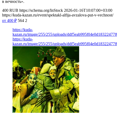
в вечность».
400
RUB
https://schema.org/InStock
2026-01-16T10:07:00+03:00
https://kuda-kazan.ru/event/spektakl-alfija-avzalova-put-v-vechnost/
от 400
₽
564
2
https://kuda-
kazan.ru/image/255/255/uploads/ddf5eab995f04e0d18322477f
https://kuda-
kazan.ru/image/255/255/uploads/ddf5eab995f04e0d18322477f