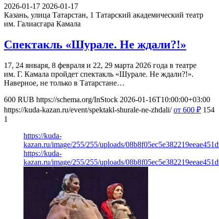
2026-01-17
2026-01-17
Казань, улица Татарстан, 1
Татарский академический театр
им. Галиасгара Камала
Спектакль «Шурале. Не ждали?!»
17, 24 января, 8 февраля и 22, 29 марта 2026 года в театре
им. Г. Камала пройдет спектакль «Шурале. Не ждали?!».
Наверное, не только в Татарстане…
600
RUB
https://schema.org/InStock
2026-01-16T10:00:00+03:00
https://kuda-kazan.ru/event/spektakl-shurale-ne-zhdali/
от 600
₽
154
1
https://kuda-
kazan.ru/image/255/255/uploads/08b8f05ec5e382219eeae451d
https://kuda-
kazan.ru/image/255/255/uploads/08b8f05ec5e382219eeae451d