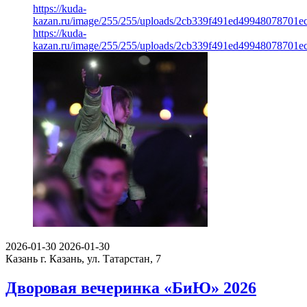
https://kuda-
kazan.ru/image/255/255/uploads/2cb339f491ed49948078701ec
https://kuda-
kazan.ru/image/255/255/uploads/2cb339f491ed49948078701ec
2026-01-30
2026-01-30
Казань
г. Казань, ул. Татарстан, 7
Дворовая вечеринка «БиЮ» 2026