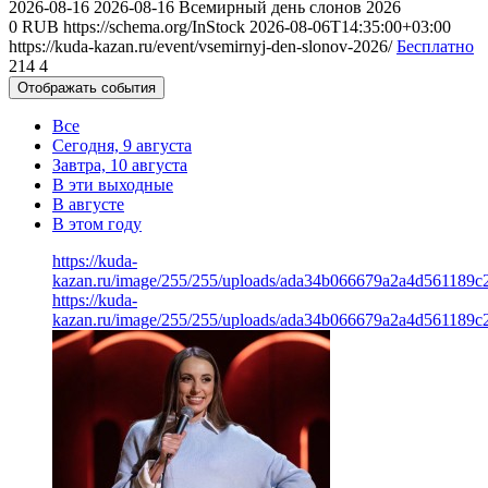
2026-08-16
2026-08-16
Всемирный день слонов 2026
0
RUB
https://schema.org/InStock
2026-08-06T14:35:00+03:00
https://kuda-kazan.ru/event/vsemirnyj-den-slonov-2026/
Бесплатно
214
4
Отображать события
Все
Сегодня, 9 августа
Завтра, 10 августа
В эти выходные
В августе
В этом году
https://kuda-
kazan.ru/image/255/255/uploads/ada34b066679a2a4d561189c
https://kuda-
kazan.ru/image/255/255/uploads/ada34b066679a2a4d561189c