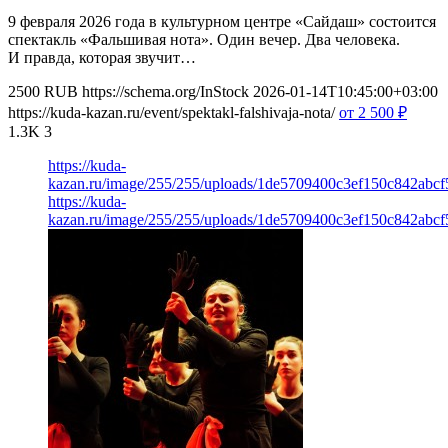
9 февраля 2026 года в культурном центре «Сайдаш» состоится
спектакль «Фальшивая нота». Один вечер. Два человека.
И правда, которая звучит…
2500
RUB
https://schema.org/InStock
2026-01-14T10:45:00+03:00
https://kuda-kazan.ru/event/spektakl-falshivaja-nota/
от 2 500
₽
1.3K
3
https://kuda-
kazan.ru/image/255/255/uploads/1de5709400c3ef150c842abcf
https://kuda-
kazan.ru/image/255/255/uploads/1de5709400c3ef150c842abcf