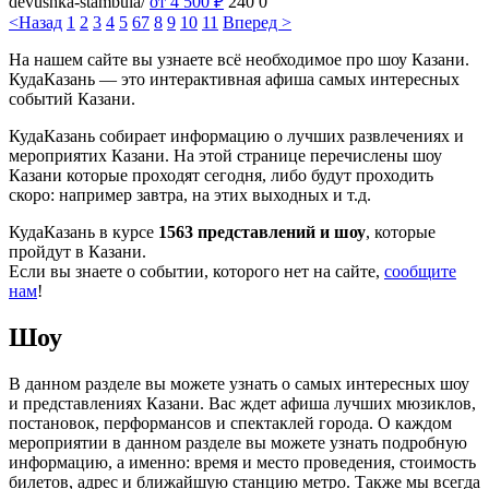
devushka-stambula/
от 4 500
₽
240
0
<Назад
1
2
3
4
5
6
7
8
9
10
11
Вперед >
На нашем сайте вы узнаете всё необходимое про шоу Казани.
КудаКазань — это интерактивная афиша самых интересных
событий Казани.
КудаКазань собирает информацию о лучших развлечениях и
мероприятих Казани. На этой странице перечислены шоу
Казани которые проходят сегодня, либо будут проходить
скоро: например завтра, на этих выходных и т.д.
КудаКазань в курсе
1563 представлений и шоу
, которые
пройдут в Казани.
Если вы знаете о событии, которого нет на сайте,
сообщите
нам
!
Шоу
В данном разделе вы можете узнать о самых интересных шоу
и представлениях Казани. Вас ждет афиша лучших мюзиклов,
постановок, перформансов и спектаклей города. О каждом
мероприятии в данном разделе вы можете узнать подробную
информацию, а именно: время и место проведения, стоимость
билетов, адрес и ближайшую станцию метро. Также мы всегда