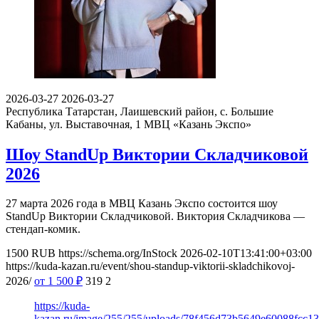
2026-03-27
2026-03-27
Республика Татарстан, Лаишевский район, с. Большие
Кабаны, ул. Выставочная, 1
МВЦ «Казань Экспо»
Шоу StandUp Виктории Складчиковой
2026
27 марта 2026 года в МВЦ Казань Экспо состоится шоу
StandUp Виктории Складчиковой. Виктория Складчикова —
стендап-комик.
1500
RUB
https://schema.org/InStock
2026-02-10T13:41:00+03:00
https://kuda-kazan.ru/event/shou-standup-viktorii-skladchikovoj-
2026/
от 1 500
₽
319
2
https://kuda-
kazan.ru/image/255/255/uploads/78f456d73b5649e60088fcc13