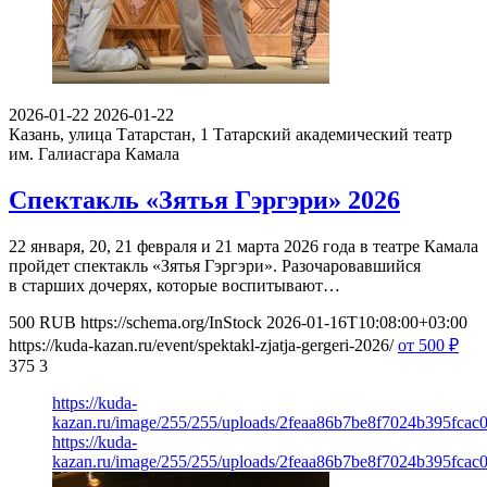
2026-01-22
2026-01-22
Казань, улица Татарстан, 1
Татарский академический театр
им. Галиасгара Камала
Спектакль «Зятья Гэргэри» 2026
22 января, 20, 21 февраля и 21 марта 2026 года в театре Камала
пройдет спектакль «Зятья Гэргэри». Разочаровавшийся
в старших дочерях, которые воспитывают…
500
RUB
https://schema.org/InStock
2026-01-16T10:08:00+03:00
https://kuda-kazan.ru/event/spektakl-zjatja-gergeri-2026/
от 500
₽
375
3
https://kuda-
kazan.ru/image/255/255/uploads/2feaa86b7be8f7024b395fcac0
https://kuda-
kazan.ru/image/255/255/uploads/2feaa86b7be8f7024b395fcac0