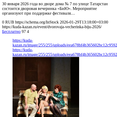
30 января 2026 года во дворе дома № 7 по улице Татарстан
состоится дворовая вечеринка «БиЮ». Мероприятие
организуют при поддержке фестиваля…
0
RUB
https://schema.org/InStock
2026-01-29T13:18:00+03:00
https://kuda-kazan.ru/event/dvorovaja-vecherinka-biju-2026/
Бесплатно
97
4
https://kuda-
kazan.ru/image/255/255/uploads/eea678bf4b365602bc12c9592
https://kuda-
kazan.ru/image/255/255/uploads/eea678bf4b365602bc12c9592