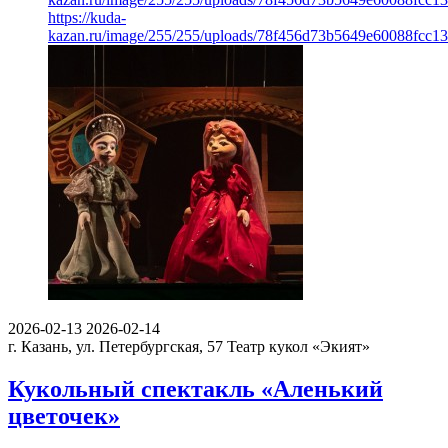
https://kuda-
kazan.ru/image/255/255/uploads/78f456d73b5649e60088fcc13
2026-02-13
2026-02-14
г. Казань, ул. Петербургская, 57
Театр кукол «Экият»
Кукольный спектакль «Аленький
цветочек»