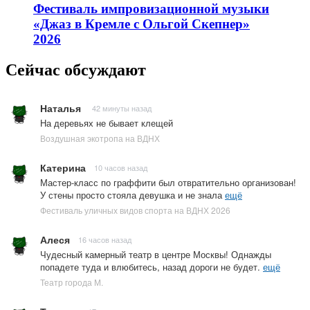
Фестиваль импровизационной музыки
«Джаз в Кремле с Ольгой Скепнер»
2026
Сейчас обсуждают
Наталья
42 минуты назад
На деревьях не бывает клещей
Воздушная экотропа на ВДНХ
Катерина
10 часов назад
Мастер-класс по граффити был отвратительно организован!
У стены просто стояла девушка и не знала
ещё
Фестиваль уличных видов спорта на ВДНХ 2026
Алеся
16 часов назад
Чудесный камерный театр в центре Москвы! Однажды
попадете туда и влюбитесь, назад дороги не будет.
ещё
Театр города М.