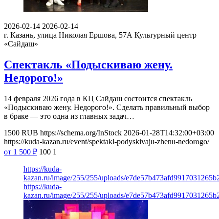
2026-02-14
2026-02-14
г. Казань, улица Николая Ершова, 57А
Культурный центр
«Сайдаш»
Спектакль «Подыскиваю жену.
Недорого!»
14 февраля 2026 года в КЦ Сайдаш состоится спектакль
«Подыскиваю жену. Недорого!». Сделать правильный выбор
в браке — это одна из главных задач…
1500
RUB
https://schema.org/InStock
2026-01-28T14:32:00+03:00
https://kuda-kazan.ru/event/spektakl-podyskivaju-zhenu-nedorogo/
от 1 500
₽
100
1
https://kuda-
kazan.ru/image/255/255/uploads/e7de57b473afd9917031265b
https://kuda-
kazan.ru/image/255/255/uploads/e7de57b473afd9917031265b