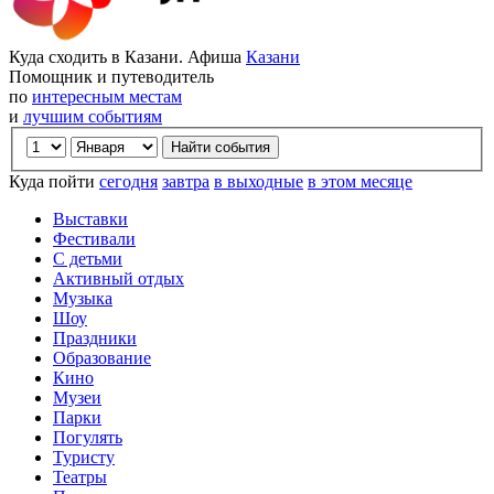
Куда сходить в Казани. Афиша
Казани
Помощник и путеводитель
по
интересным местам
и
лучшим событиям
Куда пойти
сегодня
завтра
в выходные
в этом месяце
Выставки
Фестивали
С детьми
Активный отдых
Музыка
Шоу
Праздники
Образование
Кино
Музеи
Парки
Погулять
Туристу
Театры