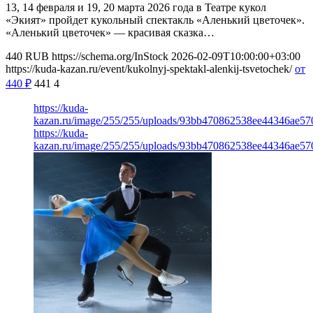
13, 14 февраля и 19, 20 марта 2026 года в Театре кукол
«Экият» пройдет кукольный спектакль «Аленький цветочек».
«Аленький цветочек» — красивая сказка…
440
RUB
https://schema.org/InStock
2026-02-09T10:00:00+03:00
https://kuda-kazan.ru/event/kukolnyj-spektakl-alenkij-tsvetochek/
от
440
₽
441
4
https://kuda-
kazan.ru/image/255/255/uploads/93bb470862538ee44346ae5
https://kuda-
kazan.ru/image/255/255/uploads/93bb470862538ee44346ae5