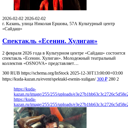
2026-02-02
2026-02-02
г. Казань, улица Николая Ершова, 57А
Культурный центр
«Сайдаш»
Спектакль «Есенин. Хулиган»
2 февраля 2026 года в Культурном центре «Сайдаш» состоится
спектакль «Есенин. Хулиган». Молодежный театральный
коллектив «OSNOVA» представляет…
300
RUB
https://schema.org/InStock
2025-12-30T13:00:00+03:00
https://kuda-kazan.ru/event/spektakl-esenin-xuligan/
300
₽
280
2
https://kuda-
kazan.ru/image/255/255/uploads/e3e27b1bb63c3c2726c5d58e
https://kuda-
kazan.ru/image/255/255/uploads/e3e27b1bb63c3c2726c5d58e