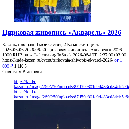
Цирковая живопись «Акварель» 2026
Казань, площадь Тысячелетия, 2
Казанский цирк
2026-06-06
2026-08-30
Цирковая живопись «Акварель» 2026
1000
RUB
https://schema.org/InStock
2026-06-19T12:37:00+03:00
https://kuda-kazan.ru/event/tsirkovaja-zhivopis-akvarel-2026/
от 1
000
₽
1.1K
5
Советуем Выставки
https://kuda-
kazan.ru/image/269/250/uploads/87d59e801c9d483cd84cb5e6
https://kuda-
kazan.ru/image/269/250/uploads/87d59e801c9d483cd84cb5e6