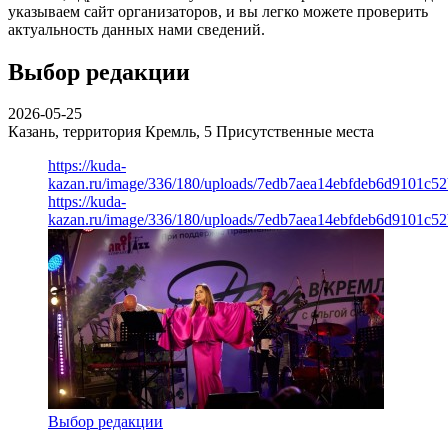
указываем сайт организаторов, и вы легко можете проверить
актуальность данных нами сведений.
Выбор редакции
2026-05-25
Казань, территория Кремль, 5
Присутственные места
https://kuda-
kazan.ru/image/336/180/uploads/7edb7aea14ebfdeb6d9101c5
https://kuda-
kazan.ru/image/336/180/uploads/7edb7aea14ebfdeb6d9101c5
Выбор редакции