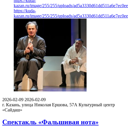
https://kuda-
kazan.ru/image/255/255/uploads/ad5a3330d61dd511a6e7ec0e
https://kuda-
kazan.ru/image/255/255/uploads/ad5a3330d61dd511a6e7ec0e
2026-02-09
2026-02-09
г. Казань, улица Николая Ершова, 57А
Культурный центр
«Сайдаш»
Спектакль «Фальшивая нота»