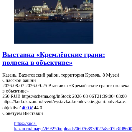
Выставка «Кремлёвские грани:
полвека в объективе»
Казань, Вахитовский район, территория Кремль, 8
Музей
Спасской башни
2026-08-07
2026-09-25
Выставка «Кремлёвские грани: полвека
в объективе»
250
RUB
https://schema.org/InStock
2026-08-06T21:39:00+03:00
https://kuda-kazan.ru/event/vystavka-kremlevskie-grani-polveka-v-
objektive/
400
₽
44
0
Советуем Выставки
https://kuda-
kazan.ru/image/269/250/uploads/069768939f27a8c07b3fd860