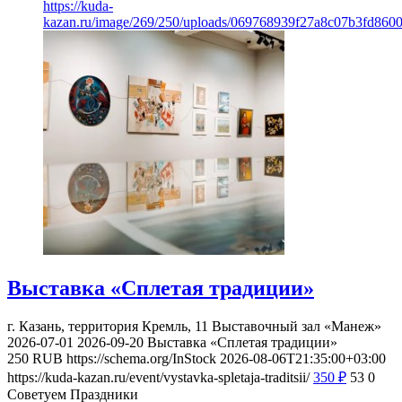
https://kuda-
kazan.ru/image/269/250/uploads/069768939f27a8c07b3fd860
Выставка «Сплетая традиции»
г. Казань, территория Кремль, 11
Выставочный зал «Манеж»
2026-07-01
2026-09-20
Выставка «Сплетая традиции»
250
RUB
https://schema.org/InStock
2026-08-06T21:35:00+03:00
https://kuda-kazan.ru/event/vystavka-spletaja-traditsii/
350
₽
53
0
Советуем Праздники