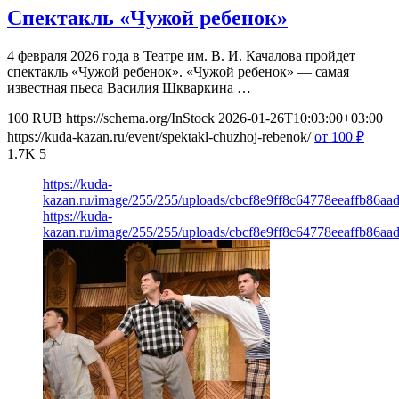
Спектакль «Чужой ребенок»
4 февраля 2026 года в Театре им. В. И. Качалова пройдет
спектакль «Чужой ребенок». «Чужой ребенок» — самая
известная пьеса Василия Шкваркина …
100
RUB
https://schema.org/InStock
2026-01-26T10:03:00+03:00
https://kuda-kazan.ru/event/spektakl-chuzhoj-rebenok/
от 100
₽
1.7K
5
https://kuda-
kazan.ru/image/255/255/uploads/cbcf8e9ff8c64778eeaffb86aa
https://kuda-
kazan.ru/image/255/255/uploads/cbcf8e9ff8c64778eeaffb86aa