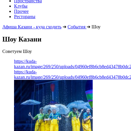
Пространства
Клубы
Прочее
Рестораны
Афиша Казани - куда сходить
➔
События
➔
Шоу
Шоу Казани
Советуем Шоу
https://kuda-
kazan.ru/image/269/250/uploads/04960ef8b6cb8ed43478b0dc2
https://kuda-
kazan.ru/image/269/250/uploads/04960ef8b6cb8ed43478b0dc2