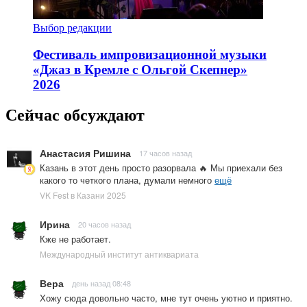
Выбор редакции
Фестиваль импровизационной музыки
«Джаз в Кремле с Ольгой Скепнер»
2026
Сейчас обсуждают
Анастасия Ришина
17 часов назад
Казань в этот день просто разорвала 🔥 Мы приехали без
какого то четкого плана, думали немного
ещё
VK Fest в Казани 2025
Ирина
20 часов назад
Кже не работает.
Международный институт антиквариата
Вера
день назад 08:48
Хожу сюда довольно часто, мне тут очень уютно и приятно.