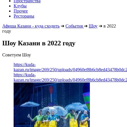
Пространства
Клубы
Прочее
Рестораны
Афиша Казани - куда сходить
➔
События
➔
Шоу
➔
в 2022
году
Шоу Казани в 2022 году
Советуем Шоу
https://kuda-
kazan.ru/image/269/250/uploads/04960ef8b6cb8ed43478b0dc2
https://kuda-
kazan.ru/image/269/250/uploads/04960ef8b6cb8ed43478b0dc2