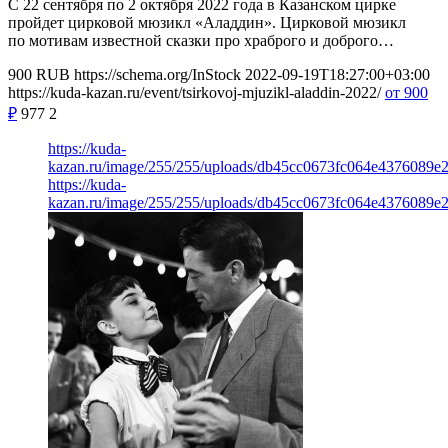
С 22 сентября по 2 октября 2022 года в Казанском цирке
пройдет цирковой мюзикл «Аладдин». Цирковой мюзикл
по мотивам известной сказки про храброго и доброго…
900
RUB
https://schema.org/InStock
2022-09-19T18:27:00+03:00
https://kuda-kazan.ru/event/tsirkovoj-mjuzikl-aladdin-2022/
от 900
₽
977
2
https://kuda-
kazan.ru/image/255/255/uploads/db45cc0673fc064e4376089e
https://kuda-
kazan.ru/image/255/255/uploads/db45cc0673fc064e4376089e