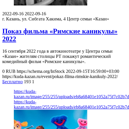
2022-09-16
2022-09-16
г. Казань, ул. Сибгата Хакима, 4
Центр семьи «Казан»
Показ фильма «Римские каникулы»
2022
16 сентября 2022 года в автокинотеатре у Центра семьи
«Казан» жителям столицы РТ покажут романтический
комедийный фильм «Римские каникулы».
0
RUB
https://schema.org/InStock
2022-09-15T16:59:00+03:00
https://kuda-kazan.ru/event/pokaz-filma-rimskie-kanikuly-2022/
Бесплатно
193
1
https://kuda-
kazan.ru/image/255/255/uploads/eb8a68401e1052a75f7c02b7
https://kuda-
kazan.ru/image/255/255/uploads/eb8a68401e1052a75f7c02b7