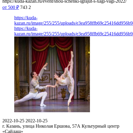
https://kuda-kazan.ru/event/shou-schenki-igrajut-s-xagi-vagi-2022/
от 500
₽
743
2
https://kuda-
kazan.ru/image/255/255/uploads/e3ea958ffb69c25416dd956b9
https://kuda-
kazan.ru/image/255/255/uploads/e3ea958ffb69c25416dd956b9
2022-10-25
2022-10-25
г. Казань, улица Николая Ершова, 57А
Культурный центр
«Сайдаш»