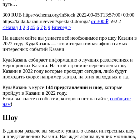
путь…
300
RUB
https://schema.org/InStock
2022-09-05T13:57:00+03:00
https://kuda-kazan.ru/event/spektakl-doroga/
от 300
₽
592
2
<Назад
1
2
3
4
5
6
7
8
9
Вперед >
На нашем сайте вы узнаете всё необходимое про шоу Казани в
2022 году. КудаКазань — это интерактивная афиша самых
интересных событий Казани.
КудаКазань собирает информацию о лучших развлечениях и
мероприятих Казани. На этой странице перечислены шоу
Казани в 2022 году которые проходят сегодня, либо будут
проходить скоро: например завтра, на этих выходных и т.д.
КудаКазань в курсе
144 представлений и шоу
, которые
пройдут в Казани в 2022 году.
Если вы знаете о событии, которого нет на сайте,
сообщите
нам
!
Шоу
В данном разделе вы можете узнать о самых интересных шоу
и представлениях Казани. Вас ждет афиша лучших мюзиклов,