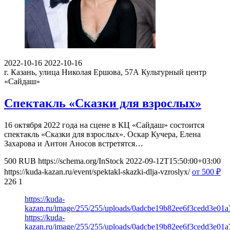
2022-10-16
2022-10-16
г. Казань, улица Николая Ершова, 57А
Культурный центр
«Сайдаш»
Спектакль «Сказки для взрослых»
16 октября 2022 года на сцене в КЦ «Сайдаш» состоится
спектакль «Сказки для взрослых». Оскар Кучера, Елена
Захарова и Антон Аносов встретятся…
500
RUB
https://schema.org/InStock
2022-09-12T15:50:00+03:00
https://kuda-kazan.ru/event/spektakl-skazki-dlja-vzroslyx/
от 500
₽
226
1
https://kuda-
kazan.ru/image/255/255/uploads/0adcbe19b82ee6f3cedd3e01a
https://kuda-
kazan.ru/image/255/255/uploads/0adcbe19b82ee6f3cedd3e01a