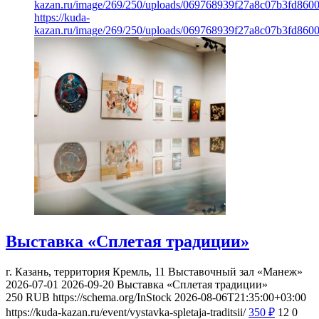
kazan.ru/image/269/250/uploads/069768939f27a8c07b3fd860
https://kuda-
kazan.ru/image/269/250/uploads/069768939f27a8c07b3fd860
Выставка «Сплетая традиции»
г. Казань, территория Кремль, 11
Выставочный зал «Манеж»
2026-07-01
2026-09-20
Выставка «Сплетая традиции»
250
RUB
https://schema.org/InStock
2026-08-06T21:35:00+03:00
https://kuda-kazan.ru/event/vystavka-spletaja-traditsii/
350
₽
12
0