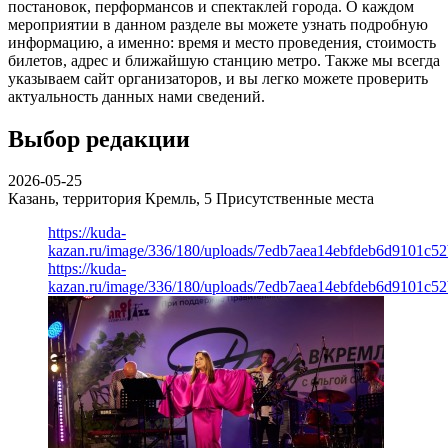
постановок, перформансов и спектаклей города. О каждом
мероприятии в данном разделе вы можете узнать подробную
информацию, а именно: время и место проведения, стоимость
билетов, адрес и ближайшую станцию метро. Также мы всегда
указываем сайт организаторов, и вы легко можете проверить
актуальность данных нами сведений.
Выбор редакции
2026-05-25
Казань, территория Кремль, 5
Присутственные места
https://kuda-
kazan.ru/image/336/180/uploads/7edb7aea14ebfdeb6d9101c5
https://kuda-
kazan.ru/image/336/180/uploads/7edb7aea14ebfdeb6d9101c5