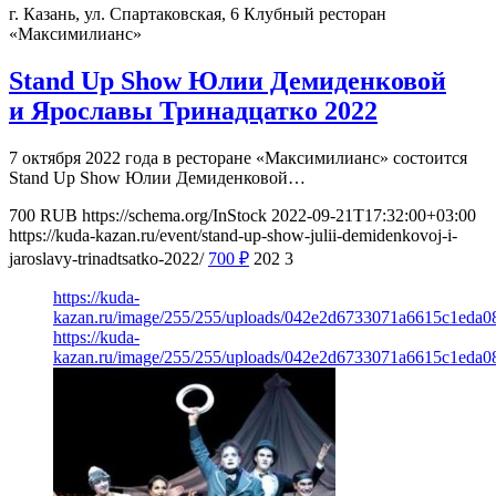
г. Казань, ул. Спартаковская, 6
Клубный ресторан
«Максимилианс»
Stand Up Show Юлии Демиденковой
и Ярославы Тринадцатко 2022
7 октября 2022 года в ресторане «Максимилианс» состоится
Stand Up Show Юлии Демиденковой…
700
RUB
https://schema.org/InStock
2022-09-21T17:32:00+03:00
https://kuda-kazan.ru/event/stand-up-show-julii-demidenkovoj-i-
jaroslavy-trinadtsatko-2022/
700
₽
202
3
https://kuda-
kazan.ru/image/255/255/uploads/042e2d6733071a6615c1eda0
https://kuda-
kazan.ru/image/255/255/uploads/042e2d6733071a6615c1eda0