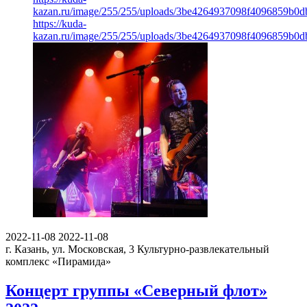
kazan.ru/image/255/255/uploads/3be4264937098f4096859b0d
https://kuda-
kazan.ru/image/255/255/uploads/3be4264937098f4096859b0d
2022-11-08
2022-11-08
г. Казань, ул. Московская, 3
Культурно-развлекательный
комплекс «Пирамида»
Концерт группы «Северный флот»