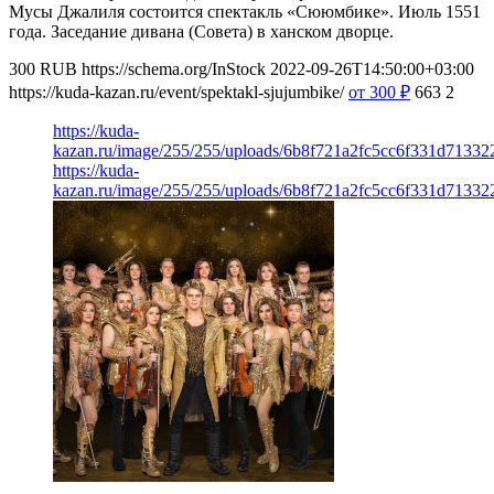
Мусы Джалиля состоится спектакль «Сююмбике». Июль 1551
года. Заседание дивана (Совета) в ханском дворце.
300
RUB
https://schema.org/InStock
2022-09-26T14:50:00+03:00
https://kuda-kazan.ru/event/spektakl-sjujumbike/
от 300
₽
663
2
https://kuda-
kazan.ru/image/255/255/uploads/6b8f721a2fc5cc6f331d713322
https://kuda-
kazan.ru/image/255/255/uploads/6b8f721a2fc5cc6f331d713322