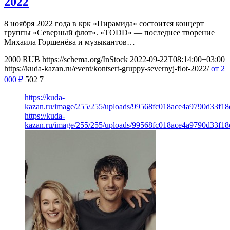
2022
8 ноября 2022 года в крк «Пирамида» состоится концерт
группы «Северный флот». «TODD» — последнее творение
Михаила Горшенёва и музыкантов…
2000
RUB
https://schema.org/InStock
2022-09-22T08:14:00+03:00
https://kuda-kazan.ru/event/kontsert-gruppy-severnyj-flot-2022/
от 2
000
₽
502
7
https://kuda-
kazan.ru/image/255/255/uploads/99568fc018ace4a9790d33f18
https://kuda-
kazan.ru/image/255/255/uploads/99568fc018ace4a9790d33f18