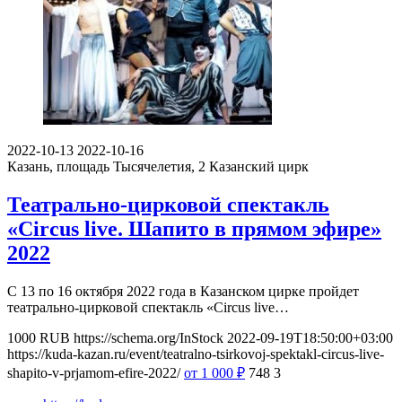
2022-10-13
2022-10-16
Казань, площадь Тысячелетия, 2
Казанский цирк
Театрально-цирковой спектакль
«Circus live. Шапито в прямом эфире»
2022
С 13 по 16 октября 2022 года в Казанском цирке пройдет
театрально-цирковой спектакль «Circus live…
1000
RUB
https://schema.org/InStock
2022-09-19T18:50:00+03:00
https://kuda-kazan.ru/event/teatralno-tsirkovoj-spektakl-circus-live-
shapito-v-prjamom-efire-2022/
от 1 000
₽
748
3