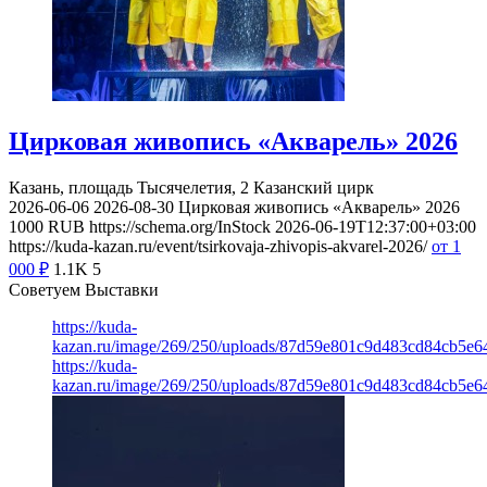
Цирковая живопись «Акварель» 2026
Казань, площадь Тысячелетия, 2
Казанский цирк
2026-06-06
2026-08-30
Цирковая живопись «Акварель» 2026
1000
RUB
https://schema.org/InStock
2026-06-19T12:37:00+03:00
https://kuda-kazan.ru/event/tsirkovaja-zhivopis-akvarel-2026/
от 1
000
₽
1.1K
5
Советуем Выставки
https://kuda-
kazan.ru/image/269/250/uploads/87d59e801c9d483cd84cb5e6
https://kuda-
kazan.ru/image/269/250/uploads/87d59e801c9d483cd84cb5e6