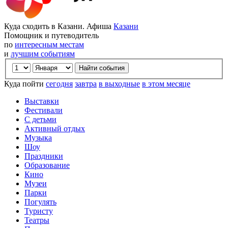
Куда сходить в Казани. Афиша
Казани
Помощник и путеводитель
по
интересным местам
и
лучшим событиям
Куда пойти
сегодня
завтра
в выходные
в этом месяце
Выставки
Фестивали
С детьми
Активный отдых
Музыка
Шоу
Праздники
Образование
Кино
Музеи
Парки
Погулять
Туристу
Театры