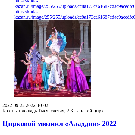
https://kuda-
kazan.ru/image/255/255/uploads/cc8a173ca61687cdac9acedfc
https://kuda-
kazan.ru/image/255/255/uploads/cc8a173ca61687cdac9acedfc
2022-09-22
2022-10-02
Казань, площадь Тысячелетия, 2
Казанский цирк
Цирковой мюзикл «Аладдин» 2022