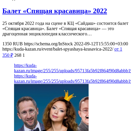
Балет «Спящая красавица» 2022
25 октября 2022 года на сцене в КЦ «Сайдаш» состоится балет
«Спящая красавица». Балет «Спящая красавица» — это
драгоценная энциклопедия классического…
1350
RUB
https://schema.org/InStock
2022-09-12T15:55:00+03:00
https://kuda-kazan.ru/event/balet-spyashaya-krasavica-2022/
от 1
350
₽
268
1
https://kuda-
kazan.ru/image/255/255/uploads/95713fa5b92f864f90d8abbb1
https://kuda-
kazan.ru/image/255/255/uploads/95713fa5b92f864f90d8abbb1