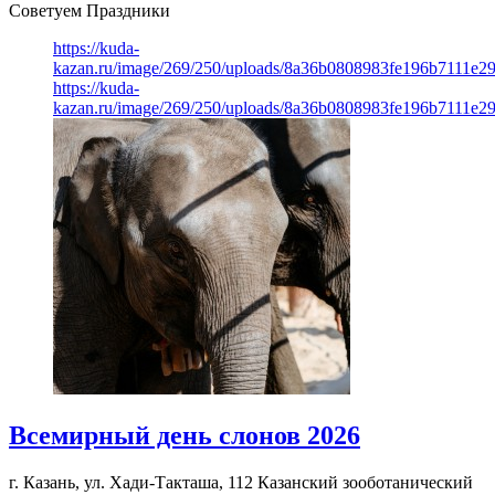
Советуем Праздники
https://kuda-
kazan.ru/image/269/250/uploads/8a36b0808983fe196b7111e2
https://kuda-
kazan.ru/image/269/250/uploads/8a36b0808983fe196b7111e2
Всемирный день слонов 2026
г. Казань, ул. Хади-Такташа, 112
Казанский зооботанический