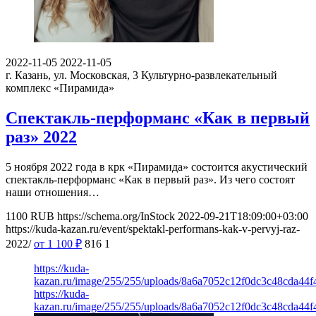
2022-11-05
2022-11-05
г. Казань, ул. Московская, 3
Культурно-развлекательный
комплекс «Пирамида»
Спектакль-перформанс «Как в первый
раз» 2022
5 ноября 2022 года в крк «Пирамида» состоится акустический
спектакль-перформанс «Как в первый раз». Из чего состоят
наши отношения…
1100
RUB
https://schema.org/InStock
2022-09-21T18:09:00+03:00
https://kuda-kazan.ru/event/spektakl-performans-kak-v-pervyj-raz-
2022/
от 1 100
₽
816
1
https://kuda-
kazan.ru/image/255/255/uploads/8a6a7052c12f0dc3c48cda44f
https://kuda-
kazan.ru/image/255/255/uploads/8a6a7052c12f0dc3c48cda44f