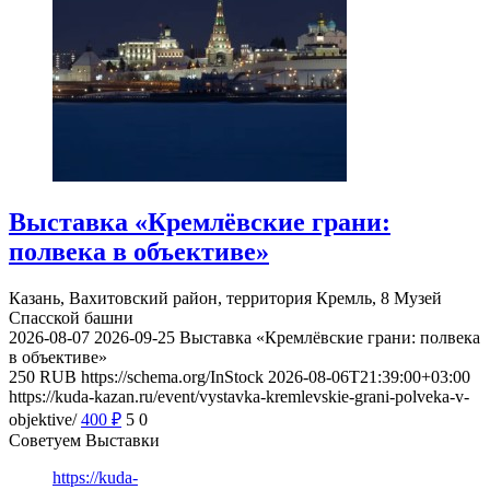
Выставка «Кремлёвские грани:
полвека в объективе»
Казань, Вахитовский район, территория Кремль, 8
Музей
Спасской башни
2026-08-07
2026-09-25
Выставка «Кремлёвские грани: полвека
в объективе»
250
RUB
https://schema.org/InStock
2026-08-06T21:39:00+03:00
https://kuda-kazan.ru/event/vystavka-kremlevskie-grani-polveka-v-
objektive/
400
₽
5
0
Советуем Выставки
https://kuda-