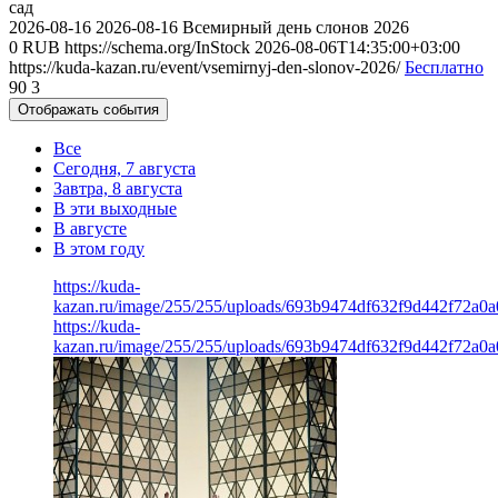
сад
2026-08-16
2026-08-16
Всемирный день слонов 2026
0
RUB
https://schema.org/InStock
2026-08-06T14:35:00+03:00
https://kuda-kazan.ru/event/vsemirnyj-den-slonov-2026/
Бесплатно
90
3
Отображать события
Все
Сегодня, 7 августа
Завтра, 8 августа
В эти выходные
В августе
В этом году
https://kuda-
kazan.ru/image/255/255/uploads/693b9474df632f9d442f72a0a
https://kuda-
kazan.ru/image/255/255/uploads/693b9474df632f9d442f72a0a