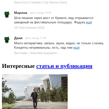
Кинотеатр Синема Стар Принц плаза
Марина
день назад 16:25
Шли пешком через мост от Кремля, вид открывается
шикарный на фестивальную площадку. Федука
ещё
VK Fest в Казани 2025
Даня
день назад 11:40
Много интерактива: запахи, звуки, видео; не только статика.
Концепты нетривиальны, есть, над чем
ещё
Выставка «Черновик будущего»
Интересные
статьи и публикации