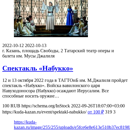
2022-10-12
2022-10-13
г. Казань, площадь Свободы, 2
Татарский театр оперы и
балета им. Мусы Джалиля
Спектакль «Набукко»
12 и 13 октября 2022 года в ТАГТОиБ им. М.Джалиля пройдет
спектакль «Набукко». Войска вавилонского царя
Навуходоносора (Набукко) осаждают Иерусалим. Все
способные носить оружие…
100
RUB
https://schema.org/InStock
2022-09-26T18:07:00+03:00
https://kuda-kazan.ru/event/spektakl-nabukko/
от 100
₽
319
3
https://kuda-
kazan.ru/image/255/255/uploads/e5fce6e8e613e510b37ec81983