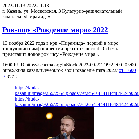
2022-11-13
2022-11-13
г. Казань, ул. Московская, 3
Культурно-развлекательный
комплекс «Пирамида»
Рок-шоу «Рождение мира» 2022
13 ноября 2022 года в крк «Пирамида» первый в мире
танцующий симфонический оркестр Concord Orchestra
представит новое рок-шоу «Рождение мира».
1600
RUB
https://schema.org/InStock
2022-09-22T09:22:00+03:00
https://kuda-kazan.ru/event/rok-shou-rozhdenie-mira-2022/
от 1 600
₽
827
2
https://kuda-
kazan.ru/image/255/255/uploads/7ef2c54a44411fc484424b02d
https://kuda-
kazan.ru/image/255/255/uploads/7ef2c54a44411fc484424b02d