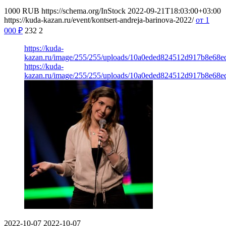
1000
RUB
https://schema.org/InStock
2022-09-21T18:03:00+03:00
https://kuda-kazan.ru/event/kontsert-andreja-barinova-2022/
от 1
000
₽
232
2
https://kuda-
kazan.ru/image/255/255/uploads/10a0eded824512d917b8e68ed
https://kuda-
kazan.ru/image/255/255/uploads/10a0eded824512d917b8e68ed
2022-10-07
2022-10-07