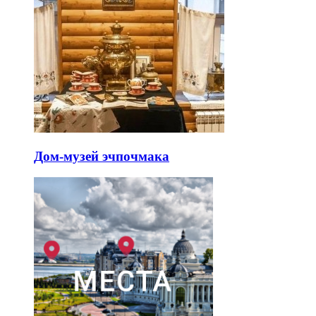
Дом-музей эчпочмака