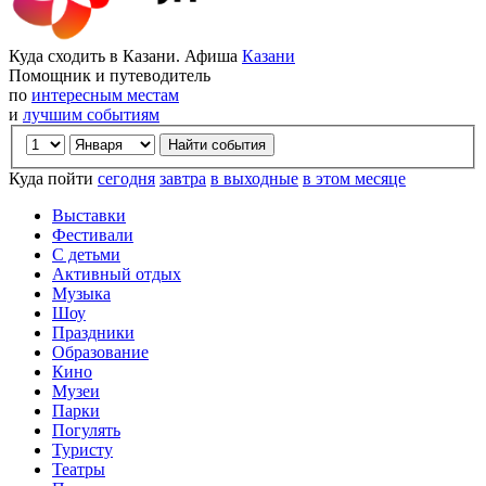
Куда сходить в Казани. Афиша
Казани
Помощник и путеводитель
по
интересным местам
и
лучшим событиям
Куда пойти
сегодня
завтра
в выходные
в этом месяце
Выставки
Фестивали
С детьми
Активный отдых
Музыка
Шоу
Праздники
Образование
Кино
Музеи
Парки
Погулять
Туристу
Театры