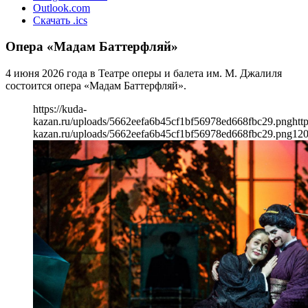
Outlook.com
Скачать .ics
Опера «Мадам Баттерфляй»
4 июня 2026 года в Театре оперы и балета им. М. Джалиля
состоится опера «Мадам Баттерфляй».
https://kuda-
kazan.ru/uploads/5662eefa6b45cf1bf56978ed668fbc29.png
htt
kazan.ru/uploads/5662eefa6b45cf1bf56978ed668fbc29.png
12