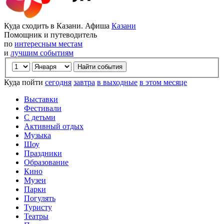
Куда сходить в Казани. Афиша
Казани
Помощник и путеводитель
по
интересным местам
и
лучшим событиям
Куда пойти
сегодня
завтра
в выходные
в этом месяце
Выставки
Фестивали
С детьми
Активный отдых
Музыка
Шоу
Праздники
Образование
Кино
Музеи
Парки
Погулять
Туристу
Театры