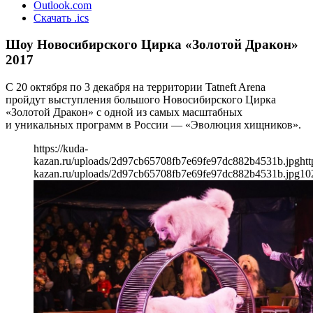
Outlook.com
Скачать .ics
Шоу Новосибирского Цирка «Золотой Дракон»
2017
С 20 октября по 3 декабря на территории Tatneft Arena
пройдут выступления большого Новосибирского Цирка
«Золотой Дракон» с одной из самых масштабных
и уникальных программ в России — «Эволюция хищников».
https://kuda-
kazan.ru/uploads/2d97cb65708fb7e69fe97dc882b4531b.jpg
htt
kazan.ru/uploads/2d97cb65708fb7e69fe97dc882b4531b.jpg
10