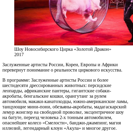
Шоу Новосибирского Цирка «Золотой Дракон»
2017
Заслуженные артисты России, Кореи, Европы и Африки
перевернут понимание о реальности циркового искусства.
В программе: Заслуженные артисты России и более
шестидесяти дрессированных животных: персидские
леопарды, африканские пантеры, гигантские собаки-
акробаты, бенгальские кошки, орангутанг за рулем
автомобиля, макаки-канатоходцы, южно-американские ламы,
танцующие мини-пони, обезьяны-акробаты, мадагаскарский
лемур жонглер на свободной проволке, эксцентричное шоу
на батуте, переезд человека 2-х тонным автомобилем,
опаснейшее колесо «Смелости», банджи-джампинг, магия
иллюзий, легендарный клоун «Акула» и многое другое.