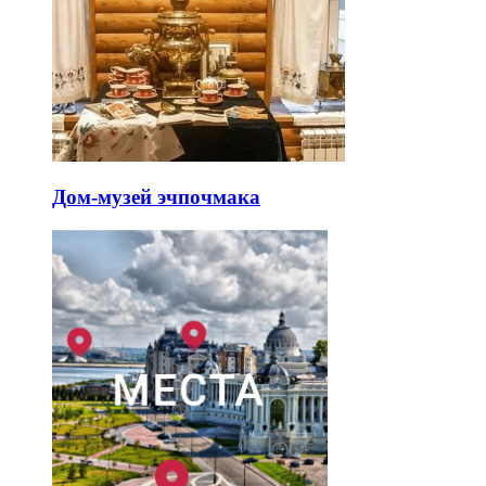
Дом-музей эчпочмака