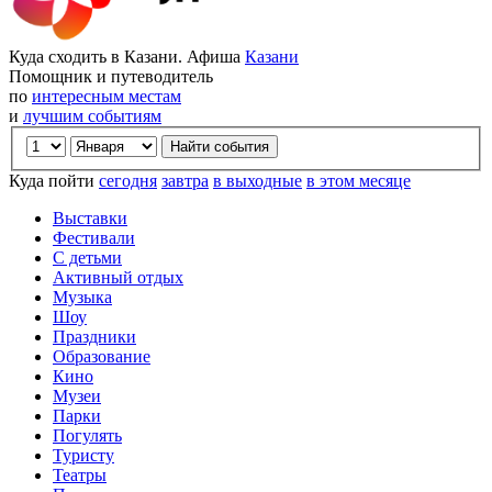
Куда сходить в Казани. Афиша
Казани
Помощник и путеводитель
по
интересным местам
и
лучшим событиям
Куда пойти
сегодня
завтра
в выходные
в этом месяце
Выставки
Фестивали
С детьми
Активный отдых
Музыка
Шоу
Праздники
Образование
Кино
Музеи
Парки
Погулять
Туристу
Театры