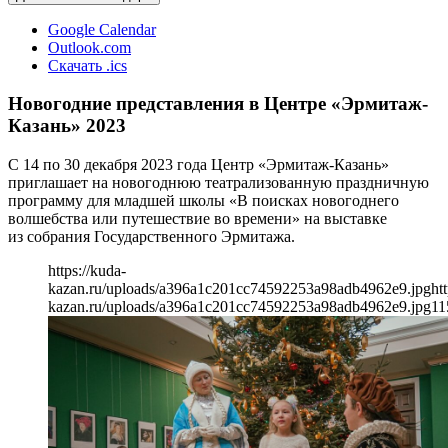
Google Calendar
Outlook.com
Скачать .ics
Новогодние представления в Центре «Эрмитаж-
Казань» 2023
С 14 по 30 декабря 2023 года Центр «Эрмитаж-Казань»
приглашает на новогоднюю театрализованную праздничную
программу для младшей школы «В поисках новогоднего
волшебства или путешествие во времени» на выставке
из собрания Государственного Эрмитажа.
https://kuda-
kazan.ru/uploads/a396a1c201cc74592253a98adb4962e9.jpg
ht
kazan.ru/uploads/a396a1c201cc74592253a98adb4962e9.jpg
11