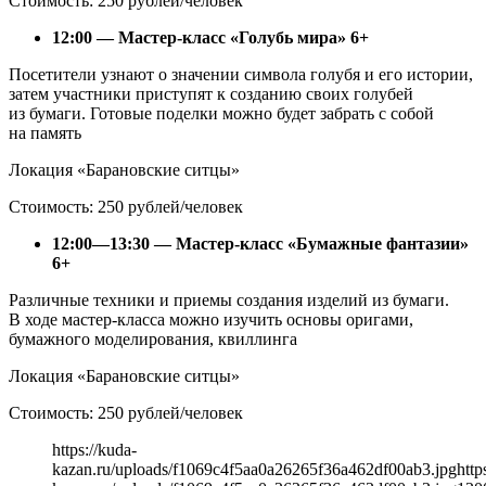
Стоимость: 250 рублей/человек
12:00 — Мастер-класс «Голубь мира» 6+
Посетители узнают о значении символа голубя и его истории,
затем участники приступят к созданию своих голубей
из бумаги. Готовые поделки можно будет забрать с собой
на память
Локация «Барановские ситцы»
Стоимость: 250 рублей/человек
12:00—13:30 — Мастер-класс «Бумажные фантазии»
6+
Различные техники и приемы создания изделий из бумаги.
В ходе мастер-класса можно изучить основы оригами,
бумажного моделирования, квиллинга
Локация «Барановские ситцы»
Стоимость: 250 рублей/человек
https://kuda-
kazan.ru/uploads/f1069c4f5aa0a26265f36a462df00ab3.jpg
http