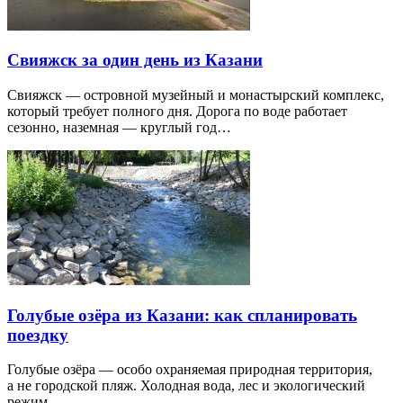
Свияжск за один день из Казани
Свияжск — островной музейный и монастырский комплекс,
который требует полного дня. Дорога по воде работает
сезонно, наземная — круглый год…
Голубые озёра из Казани: как спланировать
поездку
Голубые озёра — особо охраняемая природная территория,
а не городской пляж. Холодная вода, лес и экологический
режим…