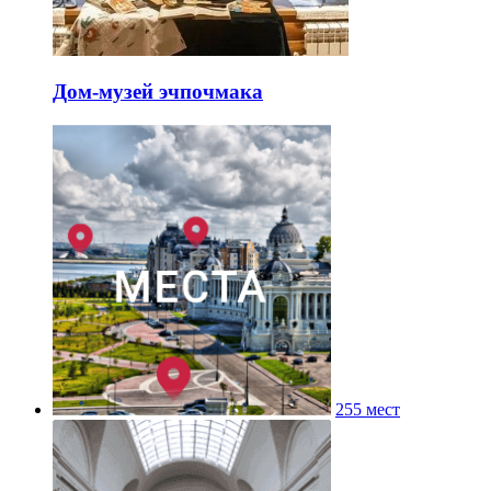
Дом-музей эчпочмака
255 мест