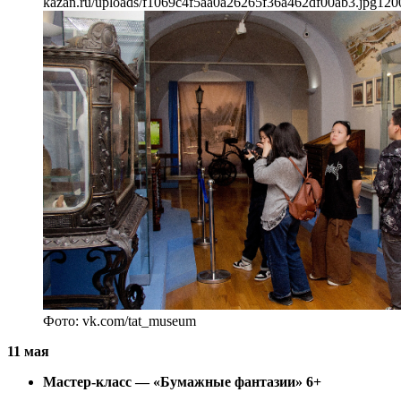
kazan.ru/uploads/f1069c4f5aa0a26265f36a462df00ab3.jpg
120
Фото: vk.com/tat_museum
11 мая
Мастер-класс — «Бумажные фантазии» 6+