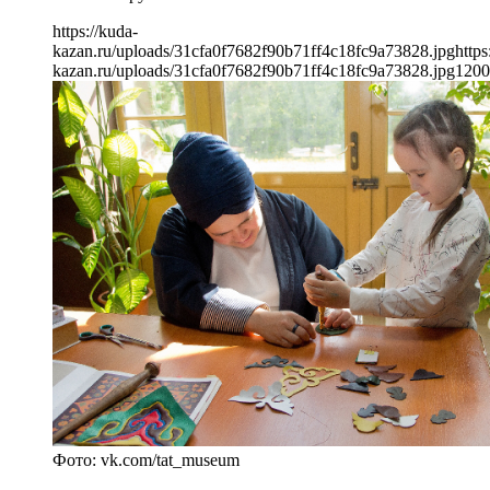
https://kuda-
kazan.ru/uploads/31cfa0f7682f90b71ff4c18fc9a73828.jpg
https
kazan.ru/uploads/31cfa0f7682f90b71ff4c18fc9a73828.jpg
1200
Фото: vk.com/tat_museum