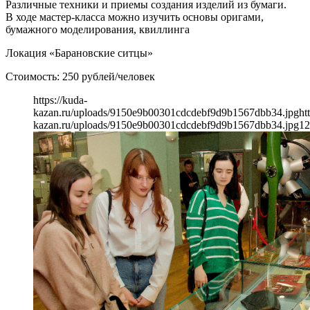
Различные техники и приемы создания изделий из бумаги.
В ходе мастер-класса можно изучить основы оригами,
бумажного моделирования, квиллинга
Локация «Барановские ситцы»
Стоимость: 250 рублей/человек
https://kuda-
kazan.ru/uploads/9150e9b00301cdcdebf9d9b1567dbb34.jpg
ht
kazan.ru/uploads/9150e9b00301cdcdebf9d9b1567dbb34.jpg
12