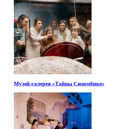
Музей-галерея «Тайны Сююмбике»