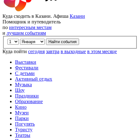
Куда сходить в Казани. Афиша
Казани
Помощник и путеводитель
по
интересным местам
и
лучшим событиям
Куда пойти
сегодня
завтра
в выходные
в этом месяце
Выставки
Фестивали
С детьми
Активный отдых
Музыка
Шоу
Праздники
Образование
Кино
Музеи
Парки
Погулять
Туристу
Театры