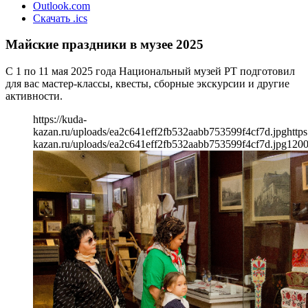
Outlook.com
Скачать .ics
Майские праздники в музее 2025
С 1 по 11 мая 2025 года Национальный музей РТ подготовил
для вас мастер-классы, квесты, сборные экскурсии и другие
активности.
https://kuda-
kazan.ru/uploads/ea2c641eff2fb532aabb753599f4cf7d.jpg
https
kazan.ru/uploads/ea2c641eff2fb532aabb753599f4cf7d.jpg
120