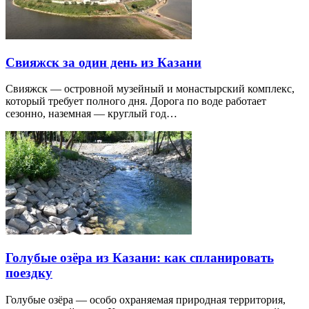
Свияжск за один день из Казани
Свияжск — островной музейный и монастырский комплекс,
который требует полного дня. Дорога по воде работает
сезонно, наземная — круглый год…
Голубые озёра из Казани: как спланировать
поездку
Голубые озёра — особо охраняемая природная территория,