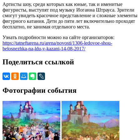
Артисты шоу, среди которых как юные, так и именитые
фигуристы, выступят под музыку Иоганна Штрауса. Зрители
смогут увидеть красочное представление и сложные элементы
фигурного катания. Дети до пяти лет включительно проходят
бесплатно, не занимая отдельного места.
Узнать подробности можно на сайте организаторов:
https://tatneftarena.ru/arena/novosti/1306-ledovoe-shou-
belosnezhka-na-ldu-v-kazani-14-08-2017/
Поделиться ссылкой
Фотографии события