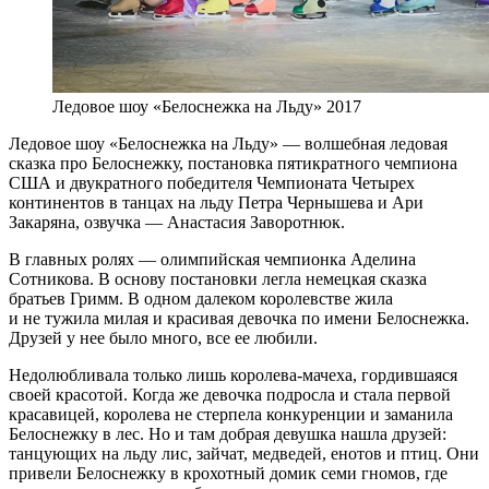
Ледовое шоу «Белоснежка на Льду» 2017
Ледовое шоу «Белоснежка на Льду» — волшебная ледовая
сказка про Белоснежку, постановка пятикратного чемпиона
США и двукратного победителя Чемпионата Четырех
континентов в танцах на льду Петра Чернышева и Ари
Закаряна, озвучка — Анастасия Заворотнюк.
В главных ролях — олимпийская чемпионка Аделина
Сотникова. В основу постановки легла немецкая сказка
братьев Гримм. В одном далеком королевстве жила
и не тужила милая и красивая девочка по имени Белоснежка.
Друзей у нее было много, все ее любили.
Недолюбливала только лишь королева-мачеха, гордившаяся
своей красотой. Когда же девочка подросла и стала первой
красавицей, королева не стерпела конкуренции и заманила
Белоснежку в лес. Но и там добрая девушка нашла друзей:
танцующих на льду лис, зайчат, медведей, енотов и птиц. Они
привели Белоснежку в крохотный домик семи гномов, где