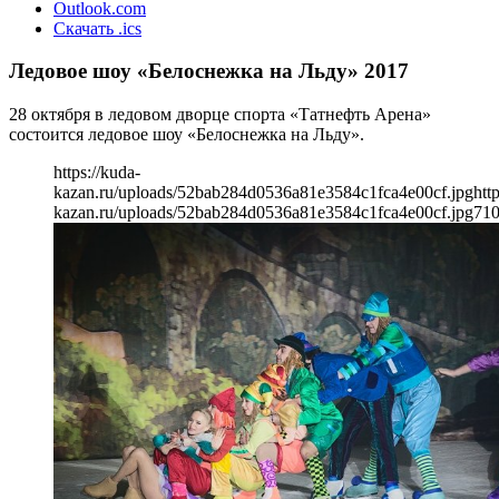
Outlook.com
Скачать .ics
Ледовое шоу «Белоснежка на Льду» 2017
28 октября в ледовом дворце спорта «Татнефть Арена»
состоится ледовое шоу «Белоснежка на Льду».
https://kuda-
kazan.ru/uploads/52bab284d0536a81e3584c1fca4e00cf.jpg
htt
kazan.ru/uploads/52bab284d0536a81e3584c1fca4e00cf.jpg
71