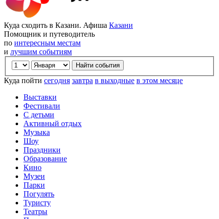
Куда сходить в Казани. Афиша
Казани
Помощник и путеводитель
по
интересным местам
и
лучшим событиям
Куда пойти
сегодня
завтра
в выходные
в этом месяце
Выставки
Фестивали
С детьми
Активный отдых
Музыка
Шоу
Праздники
Образование
Кино
Музеи
Парки
Погулять
Туристу
Театры