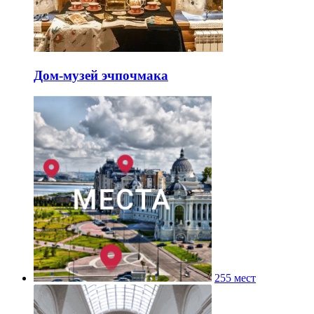
Дом-музей эчпочмака
255 мест