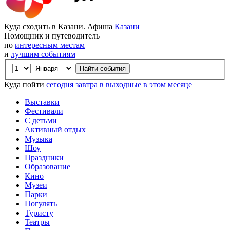
Куда сходить в Казани. Афиша
Казани
Помощник и путеводитель
по
интересным местам
и
лучшим событиям
Куда пойти
сегодня
завтра
в выходные
в этом месяце
Выставки
Фестивали
С детьми
Активный отдых
Музыка
Шоу
Праздники
Образование
Кино
Музеи
Парки
Погулять
Туристу
Театры