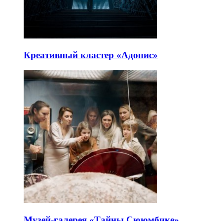
Креативный кластер «Адонис»
Музей-галерея «Тайны Сююмбике»