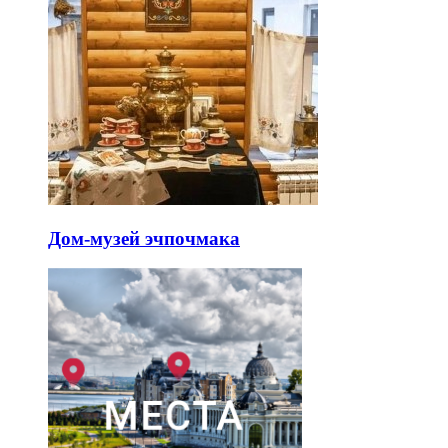
Дом-музей эчпочмака