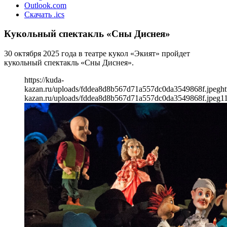
Outlook.com
Скачать .ics
Кукольный спектакль «Сны Диснея»
30 октября 2025 года в театре кукол «Экият» пройдет
кукольный спектакль «Сны Диснея».
https://kuda-
kazan.ru/uploads/fddea8d8b567d71a557dc0da3549868f.jpeg
ht
kazan.ru/uploads/fddea8d8b567d71a557dc0da3549868f.jpeg
1