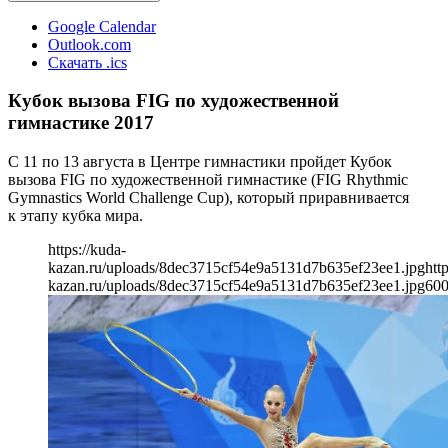
Google Calendar
Outlook.com
Скачать .ics
Кубок вызова FIG по художественной
гимнастике 2017
С 11 по 13 августа в Центре гимнастики пройдет Кубок
вызова FIG по художественной гимнастике (FIG Rhythmic
Gymnastics World Challenge Cup), который приравнивается
к этапу кубка мира.
https://kuda-
kazan.ru/uploads/8dec3715cf54e9a5131d7b635ef23ee1.jpg
htt
kazan.ru/uploads/8dec3715cf54e9a5131d7b635ef23ee1.jpg
60