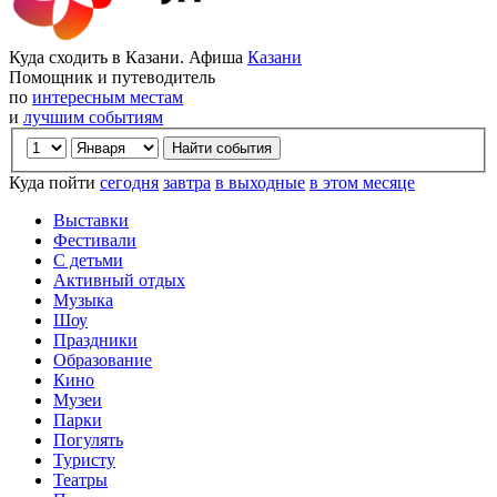
Куда сходить в Казани. Афиша
Казани
Помощник и путеводитель
по
интересным местам
и
лучшим событиям
Куда пойти
сегодня
завтра
в выходные
в этом месяце
Выставки
Фестивали
С детьми
Активный отдых
Музыка
Шоу
Праздники
Образование
Кино
Музеи
Парки
Погулять
Туристу
Театры