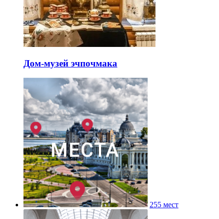
Дом-музей эчпочмака
255 мест