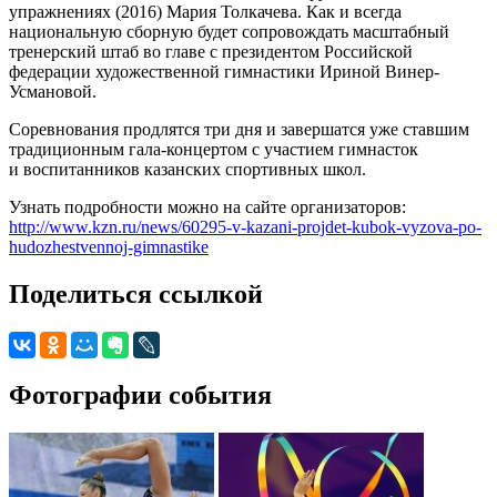
упражнениях (2016) Мария Толкачева. Как и всегда
национальную сборную будет сопровождать масштабный
тренерский штаб во главе с президентом Российской
федерации художественной гимнастики Ириной Винер-
Усмановой.
Соревнования продлятся три дня и завершатся уже ставшим
традиционным гала-концертом с участием гимнасток
и воспитанников казанских спортивных школ.
Узнать подробности можно на сайте организаторов:
http://www.kzn.ru/news/60295-v-kazani-projdet-kubok-vyzova-po-
hudozhestvennoj-gimnastike
Поделиться ссылкой
Фотографии события