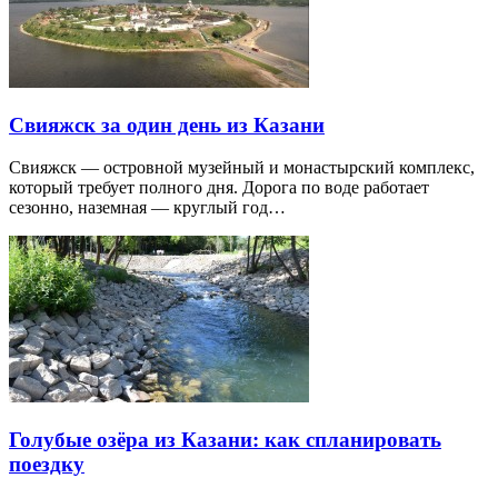
Свияжск за один день из Казани
Свияжск — островной музейный и монастырский комплекс,
который требует полного дня. Дорога по воде работает
сезонно, наземная — круглый год…
Голубые озёра из Казани: как спланировать
поездку