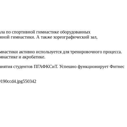
зала по спортивной гимнастике оборудованных
нной гимнастики. А также хореографический зал,
мнастики активно используется для тренировочного процесса.
настике и акробатике.
занятия студентов ПГАФКСиТ. Успешно функционирует Фитнес
9190ccd4.jpg
550
342