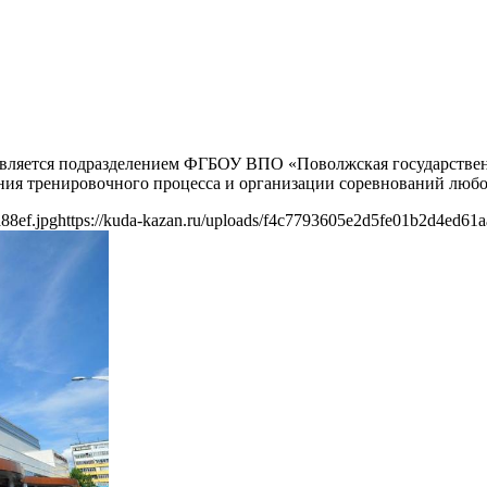
Является подразделением ФГБОУ ВПО «Поволжская государственн
ия тренировочного процесса и организации соревнований любо
88ef.jpg
https://kuda-kazan.ru/uploads/f4c7793605e2d5fe01b2d4ed61a