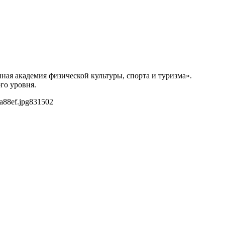
ая академия физической культуры, спорта и туризма».
го уровня.
a88ef.jpg
831
502