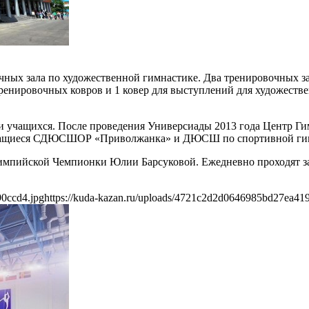
очных зала по художественной гимнастике. Два тренировочных 
енировочных ковров и 1 ковер для выступлений для художестве
и учащихся. После проведения Универсиады 2013 года Центр Ги
 учащиеся СДЮСШОР «Приволжанка» и ДЮСШ по спортивной гим
импийской Чемпионки Юлии Барсуковой. Ежедневно проходят 
90ccd4.jpg
https://kuda-kazan.ru/uploads/4721c2d2d0646985bd27ea41