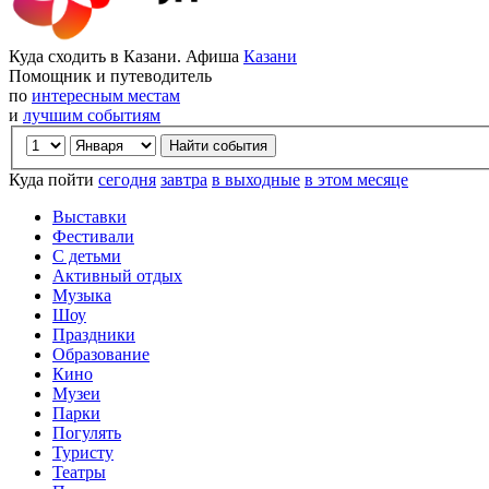
Куда сходить в Казани. Афиша
Казани
Помощник и путеводитель
по
интересным местам
и
лучшим событиям
Куда пойти
сегодня
завтра
в выходные
в этом месяце
Выставки
Фестивали
С детьми
Активный отдых
Музыка
Шоу
Праздники
Образование
Кино
Музеи
Парки
Погулять
Туристу
Театры