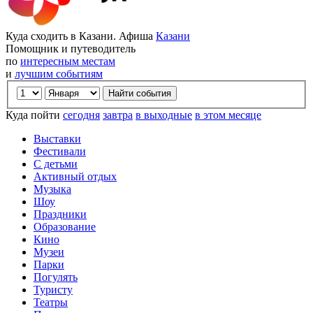
Куда сходить в Казани. Афиша
Казани
Помощник и путеводитель
по
интересным местам
и
лучшим событиям
Куда пойти
сегодня
завтра
в выходные
в этом месяце
Выставки
Фестивали
С детьми
Активный отдых
Музыка
Шоу
Праздники
Образование
Кино
Музеи
Парки
Погулять
Туристу
Театры