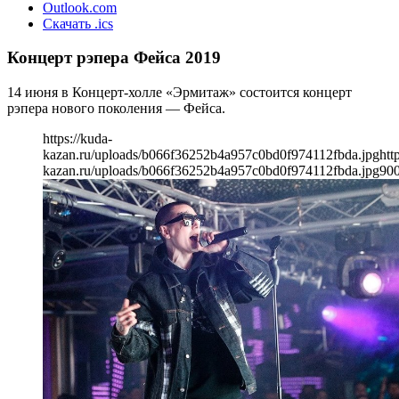
Outlook.com
Скачать .ics
Концерт рэпера Фейса 2019
14 июня в Концерт-холле «Эрмитаж» состоится концерт
рэпера нового поколения — Фейса.
https://kuda-
kazan.ru/uploads/b066f36252b4a957c0bd0f974112fbda.jpg
htt
kazan.ru/uploads/b066f36252b4a957c0bd0f974112fbda.jpg
90