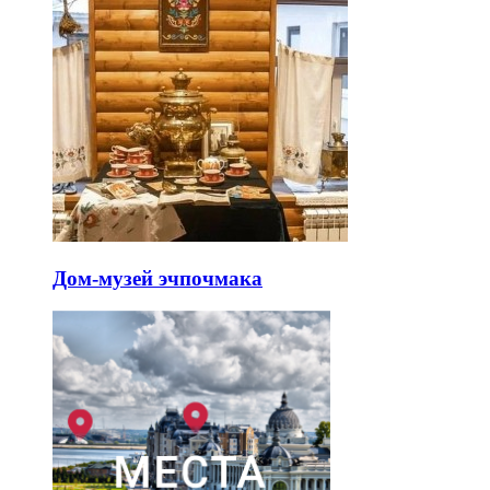
Дом-музей эчпочмака