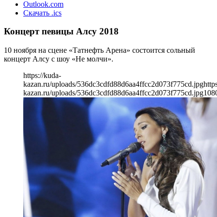
Outlook.com
Скачать .ics
Концерт певицы Алсу 2018
10 ноября на сцене «Татнефть Арена» состоится сольный
концерт Алсу с шоу «Не молчи».
https://kuda-
kazan.ru/uploads/536dc3cdfd88d6aa4ffcc2d073f775cd.jpg
http
kazan.ru/uploads/536dc3cdfd88d6aa4ffcc2d073f775cd.jpg
108