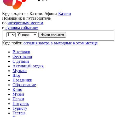
Куда сходить в Казани. Афиша
Казани
Помощник и путеводитель
по
интересным местам
и
лучшим событиям
Куда пойти
сегодня
завтра
в выходные
в этом месяце
Выставки
Фестивали
С детьми
Активный отдых
Музыка
Шоу
Праздники
Образование
Кино
Музеи
Парки
Погулять
Туристу
Театры