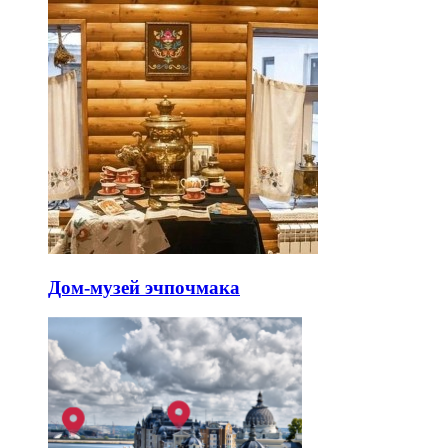
Дом-музей эчпочмака