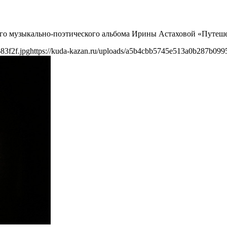
вого музыкально-поэтического альбома Ирины Астаховой «Путеше
83f2f.jpg
https://kuda-kazan.ru/uploads/a5b4cbb5745e513a0b287b099