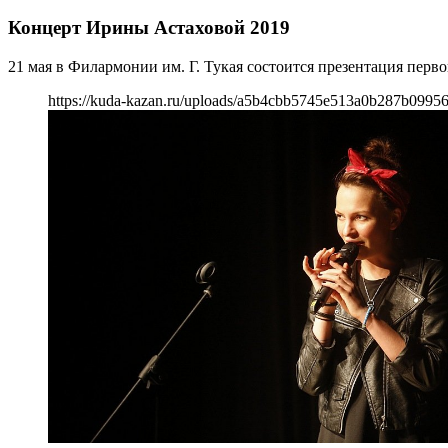
Концерт Ирины Астаховой 2019
21 мая в Филармонии им. Г. Тукая состоится презентация пер
https://kuda-kazan.ru/uploads/a5b4cbb5745e513a0b287b09956