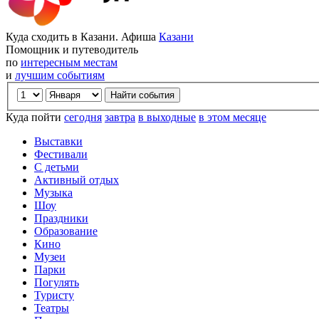
Куда сходить в Казани. Афиша
Казани
Помощник и путеводитель
по
интересным местам
и
лучшим событиям
Куда пойти
сегодня
завтра
в выходные
в этом месяце
Выставки
Фестивали
С детьми
Активный отдых
Музыка
Шоу
Праздники
Образование
Кино
Музеи
Парки
Погулять
Туристу
Театры