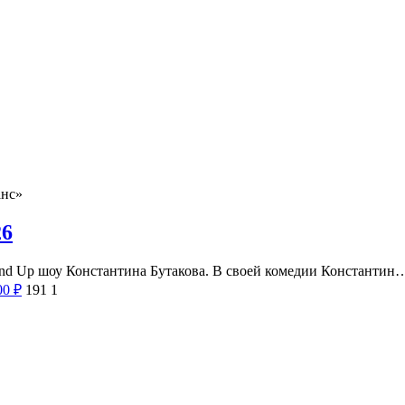
анс»
26
tand Up шоу Константина Бутакова. В своей комедии Константин
00
₽
191
1