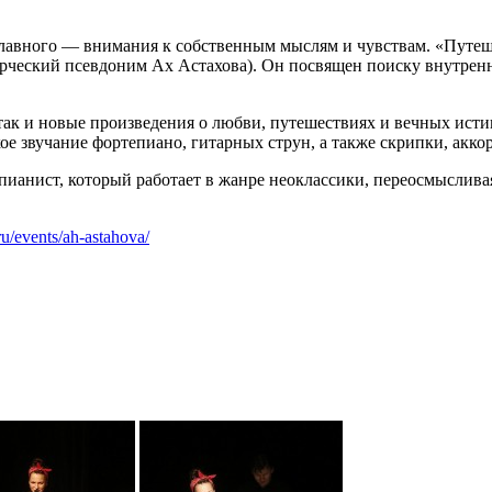
главного — внимания к собственным мыслям и чувствам. «Путеш
рческий псевдоним Ах Астахова). Он посвящен поиску внутренн
так и новые произведения о любви, путешествиях и вечных истин
ое звучание фортепиано, гитарных струн, а также скрипки, акко
анист, который работает в жанре неоклассики, переосмыслива
l.ru/events/ah-astahova/