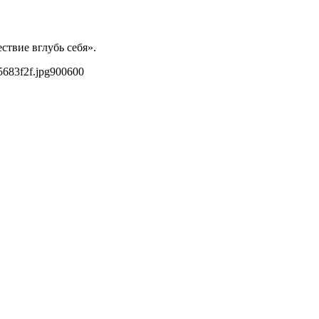
ствие вглубь себя».
5683f2f.jpg
900
600