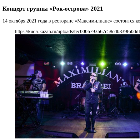
Концерт группы «Рок-острова» 2021
14 октября 2021 года в ресторане «Максимилианс» состоится к
https://kuda-kazan.ru/uploads/fec000b793b67c58cdb339f60dd