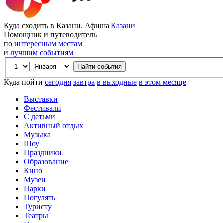
Куда сходить в Казани. Афиша
Казани
Помощник и путеводитель
по
интересным местам
и
лучшим событиям
Куда пойти
сегодня
завтра
в выходные
в этом месяце
Выставки
Фестивали
С детьми
Активный отдых
Музыка
Шоу
Праздники
Образование
Кино
Музеи
Парки
Погулять
Туристу
Театры