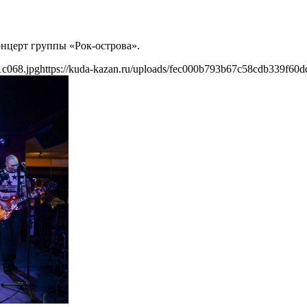
онцерт группы «Рок-острова».
1c068.jpg
https://kuda-kazan.ru/uploads/fec000b793b67c58cdb339f60d