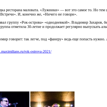
дка ресторана маловата. «Лужники» — вот это самое то. Но тем
стречи». И, конечно же, «Ничего не говори».
азвал группу «Рок-острова» «однодневкой». Владимир Захаров, б
 группа отметила 30-летие и продолжает регулярно выпускать ал
мир говорит: так легче, под «фанеру» ведь еще попасть нужно. 
n.maximilians.ru/rok-ostrova-2021/