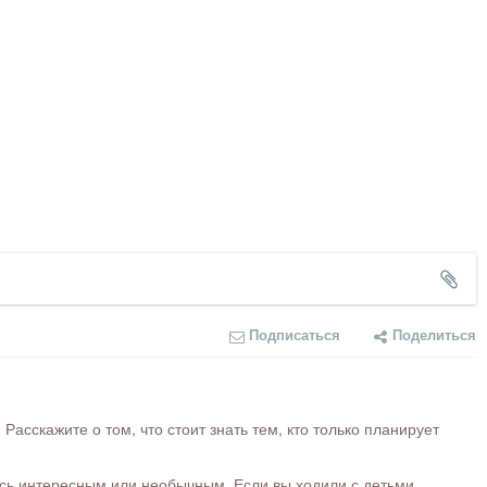
Подписаться
Поделиться
сскажите о том, что стоит знать тем, кто только планирует
ось интересным или необычным. Если вы ходили с детьми,