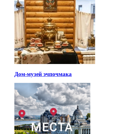
Дом-музей эчпочмака