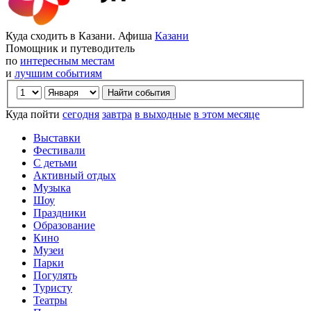
Куда сходить в Казани. Афиша
Казани
Помощник и путеводитель
по
интересным местам
и
лучшим событиям
Куда пойти
сегодня
завтра
в выходные
в этом месяце
Выставки
Фестивали
С детьми
Активный отдых
Музыка
Шоу
Праздники
Образование
Кино
Музеи
Парки
Погулять
Туристу
Театры