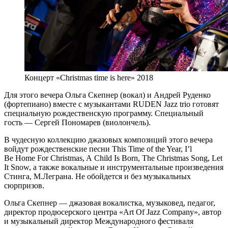
Концерт «Christmas time is here» 2018
Для этого вечера Ольга Скепнер (вокал) и Андрей Руденко
(фортепиано) вместе с музыкантами RUDEN Jazz trio готовят
специальную рождественскую программу. Специальный
гость — Сергей Пономарев (виолончель).
В чудесную коллекцию джазовых композиций этого вечера
войдут рождественские песни This Time of the Year, I’l
Be Home For Christmas, A Child Is Born, The Christmas Song, Let
It Snow, а также вокальные и инструментальные произведения
Стинга, М.Леграна. Не обойдется и без музыкальных
сюрпризов.
Ольга Скепнер — джазовая вокалистка, музыковед, педагог,
директор продюсерского центра «Art Of Jazz Company», автор
и музыкальный директор Международного фестиваля