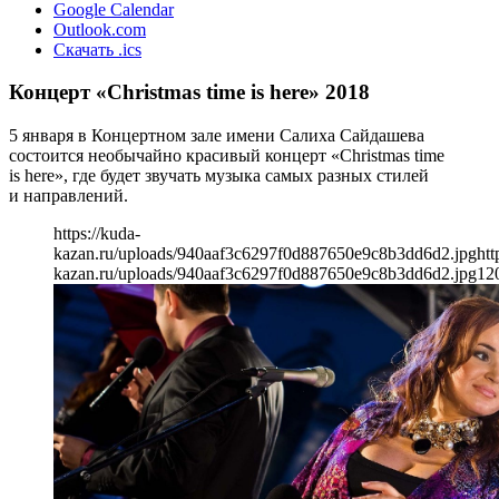
Google Calendar
Outlook.com
Скачать .ics
Концерт «Christmas time is here» 2018
5 января в Концертном зале имени Салиха Сайдашева
состоится необычайно красивый концерт «Christmas time
is here», где будет звучать музыка самых разных стилей
и направлений.
https://kuda-
kazan.ru/uploads/940aaf3c6297f0d887650e9c8b3dd6d2.jpg
htt
kazan.ru/uploads/940aaf3c6297f0d887650e9c8b3dd6d2.jpg
12