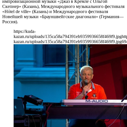
импровизационной музыки «Джаз в Кремле с Ольгой
Скепнер» (Казань), Международного музыкального фестиваля
«Hόtel de ville» (Казань) и Международного фестиваля
Новейшей музыки «Брауншвейгские диагонали» (Германия—
Россия).
https://kuda-
kazan.ru/uploads/135ca58a794391eb9359936658f469f9.jpg
htt
kazan.ru/uploads/135ca58a794391eb9359936658f469f9.jpg
69