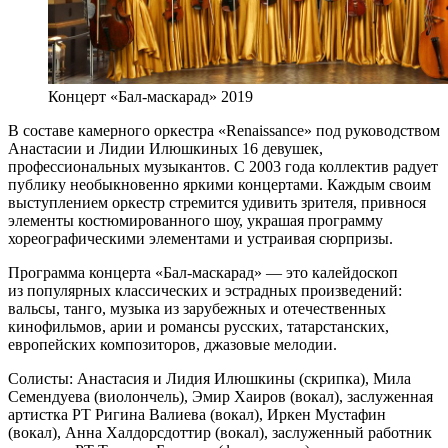
Концерт «Бал-маскарад» 2019
В составе камерного оркестра «Renaissance» под руководством
Анастасии и Лидии Илюшкиных 16 девушек,
профессиональных музыкантов. С 2003 года коллектив радует
публику необыкновенно яркими концертами. Каждым своим
выступлением оркестр стремится удивить зрителя, привнося
элементы костюмированного шоу, украшая программу
хореографическими элементами и устраивая сюрпризы.
Программа концерта «Бал-маскарад» — это калейдоскоп
из популярных классических и эстрадных произведений:
вальсы, танго, музыка из зарубежных и отечественных
кинофильмов, арии и романсы русских, татарстанских,
европейских композиторов, джазовые мелодии.
Солисты: Анастасия и Лидия Илюшкины (скрипка), Мила
Семендуева (виолончель), Эмир Хаиров (вокал), заслуженная
артистка РТ Ригина Валиева (вокал), Иркен Мустафин
(вокал), Анна Халдорсдоттир (вокал), заслуженный работник