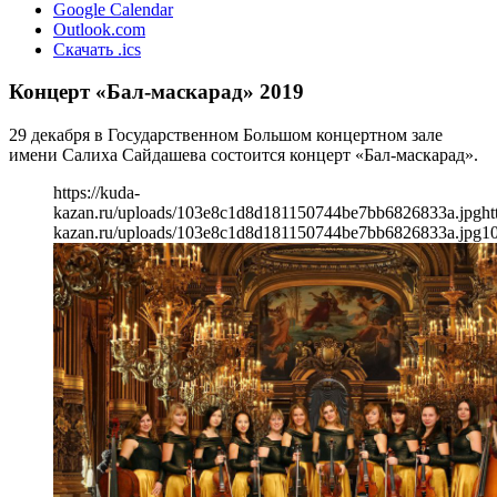
Google Calendar
Outlook.com
Скачать .ics
Концерт «Бал-маскарад» 2019
29 декабря в Государственном Большом концертном зале
имени Салиха Сайдашева состоится концерт «Бал-маскарад».
https://kuda-
kazan.ru/uploads/103e8c1d8d181150744be7bb6826833a.jpg
ht
kazan.ru/uploads/103e8c1d8d181150744be7bb6826833a.jpg
1