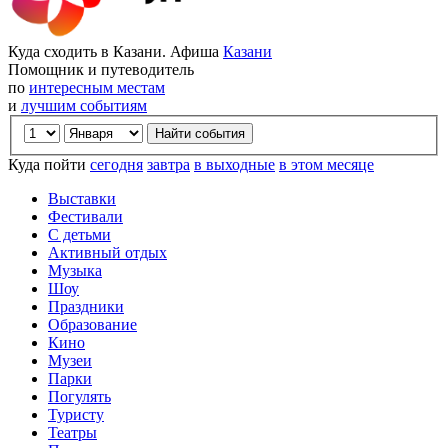
Куда сходить в Казани. Афиша
Казани
Помощник и путеводитель
по
интересным местам
и
лучшим событиям
Куда пойти
сегодня
завтра
в выходные
в этом месяце
Выставки
Фестивали
С детьми
Активный отдых
Музыка
Шоу
Праздники
Образование
Кино
Музеи
Парки
Погулять
Туристу
Театры