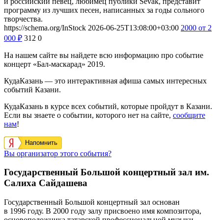
и российский певец, любимец публики Sevak, представит
программу из лучших песен, написанных за годы сольного
творчества.
https://schema.org/InStock
2026-06-25T13:08:00+03:00
2000
от 2
000
₽
312
0
На нашем сайте вы найдете всю информацию про событие
концерт «Бал-маскарад» 2019.
КудаКазань — это интерактивная афиша самых интересных
событий Казани.
КудаКазань в курсе всех событий, которые пройдут в Казани.
Если вы знаете о событии, которого нет на сайте,
сообщите
нам
!
Напомнить
Вы организатор этого события?
Государственный Большой концертный зал им.
Салиха Сайдашева
Государственный Большой концертный зал основан
в 1996 году. В 2000 году залу присвоено имя композитора,
основоположника татарской профессиональной музыки