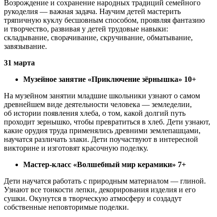
Возрождение и сохранение народных традиций семейного
рукоделия — важная задача. Научим детей мастерить
тряпичную куклу бесшовным способом, проявляя фантазию
и творчество, развивая у детей трудовые навыки:
складывание, сворачивание, скручивание, обматывание,
завязывание.
31 марта
Музейное занятие «Приключение зёрнышка» 10+
На музейном занятии младшие школьники узнают о самом
древнейшем виде деятельности человека — земледелии,
об истории появления хлеба, о том, какой долгий путь
проходит зернышко, чтобы превратиться в хлеб. Дети узнают,
какие орудия труда применялись древними землепашцами,
научатся различать злаки. Дети поучаствуют в интересной
викторине и изготовят красочную поделку.
Мастер-класс «Волшебный мир керамики» 7+
Дети научатся работать с природным материалом — глиной.
Узнают все тонкости лепки, декорирования изделия и его
сушки. Окунутся в творческую атмосферу и создадут
собственные неповторимые поделки.