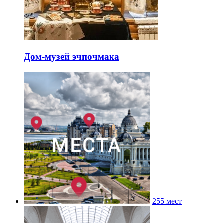
Дом-музей эчпочмака
255 мест