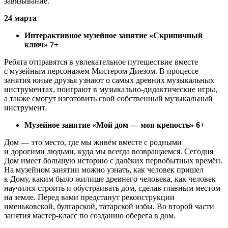
завязывание.
24 марта
Интерактивное музейное занятие «Скрипичный
ключ» 7+
Ребята отправятся в увлекательное путешествие вместе
с музейным персонажем Мистером Диезом. В процессе
занятия юные друзья узнают о самых древних музыкальных
инструментах, поиграют в музыкально-дидактические игры,
а также смогут изготовить свой собственный музыкальный
инструмент.
Музейное занятие «Мой дом — моя крепость» 6+
Дом — это место, где мы живём вместе с родными
и дорогими людьми, куда мы всегда возвращаемся. Сегодня
Дом имеет большую историю с далёких первобытных времён.
На музейном занятии можно узнать, как человек пришел
к Дому, каким было жилище древнего человека, как человек
научился строить и обустраивать дом, сделав главным местом
на земле. Перед вами предстанут реконструкции
именьковской, булгарской, татарской избы. Во второй части
занятия мастер-класс по созданию оберега в дом.