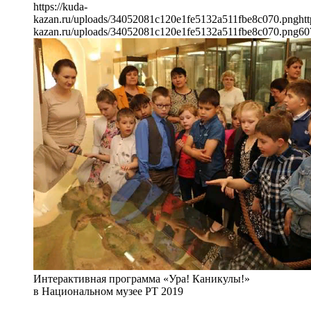
https://kuda-
kazan.ru/uploads/34052081c120e1fe5132a511fbe8c070.png
htt
kazan.ru/uploads/34052081c120e1fe5132a511fbe8c070.png
60
Интерактивная программа «Ура! Каникулы!»
в Национальном музее РТ 2019