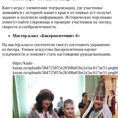
Квест-игра с элементами театрализации, где участники
знакомятся с историей нашего края и из первых уст получат
задание и полезную информацию. Исторические персонажи
помогут найти сокровища и проверят участников на логику,
скорость и сообразительность.
Мастер-класс «Бисероплетение» 6+
На мастер-классе посетители смогут изготовить украшение
из бисера. Тонкое искусство бисероплетения научит
усидчивости и поможет стать настоящими рукодельницами.
https://kuda-
kazan.ru/uploads/584725855e2b508a65be2a5ac617ae51.png
ht
kazan.ru/uploads/584725855e2b508a65be2a5ac617ae51.png
6