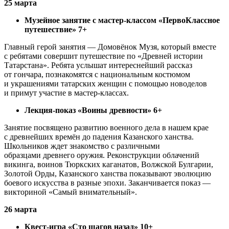
25 марта
Музейное занятие с мастер-классом «ПервоКлассное
путешествие» 7+
Главный герой занятия — Домовёнок Музя, который вместе
с ребятами совершит путешествие по «Древней истории
Татарстана». Ребята услышат интереснейший рассказ
от гончара, познакомятся с национальным костюмом
и украшениями татарских женщин с помощью новоделов
и примут участие в мастер-классах.
Лекция-показ «Воины древности» 6+
Занятие посвящено развитию военного дела в нашем крае
с древнейших времён до падения Казанского ханства.
Школьников ждет знакомство с различными
образцами древнего оружия. Реконструкции облачений
викинга, воинов Тюркских каганатов, Волжской Булгарии,
Золотой Орды, Казанского ханства показывают эволюцию
боевого искусства в разные эпохи. Заканчивается показ —
викториной «Самый внимательный».
26 марта
Квест-игра «Сто шагов назад» 10+