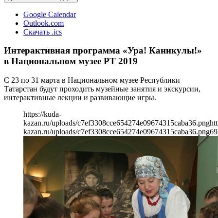
Google Calendar
Outlook.com
Скачать .ics
Интерактивная программа «Ура! Каникулы!»
в Национальном музее РТ 2019
С 23 по 31 марта в Национальном музее Республики
Татарстан будут проходить музейные занятия и экскурсии,
интерактивные лекции и развивающие игры.
https://kuda-
kazan.ru/uploads/c7ef3308cce654274e09674315caba36.png
ht
kazan.ru/uploads/c7ef3308cce654274e09674315caba36.png
69