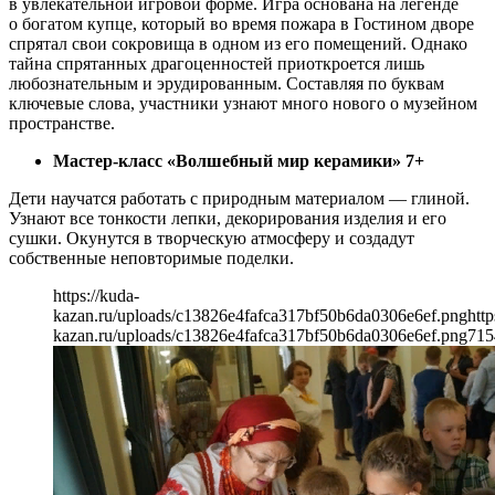
в увлекательной игровой форме. Игра основана на легенде
о богатом купце, который во время пожара в Гостином дворе
спрятал свои сокровища в одном из его помещений. Однако
тайна спрятанных драгоценностей приоткроется лишь
любознательным и эрудированным. Составляя по буквам
ключевые слова, участники узнают много нового о музейном
пространстве.
Мастер-класс «Волшебный мир керамики» 7+
Дети научатся работать с природным материалом — глиной.
Узнают все тонкости лепки, декорирования изделия и его
сушки. Окунутся в творческую атмосферу и создадут
собственные неповторимые поделки.
https://kuda-
kazan.ru/uploads/c13826e4fafca317bf50b6da0306e6ef.png
http
kazan.ru/uploads/c13826e4fafca317bf50b6da0306e6ef.png
715