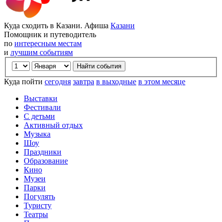
Куда сходить в Казани. Афиша
Казани
Помощник и путеводитель
по
интересным местам
и
лучшим событиям
Куда пойти
сегодня
завтра
в выходные
в этом месяце
Выставки
Фестивали
С детьми
Активный отдых
Музыка
Шоу
Праздники
Образование
Кино
Музеи
Парки
Погулять
Туристу
Театры