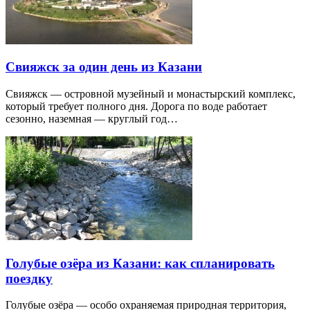
Свияжск за один день из Казани
Свияжск — островной музейный и монастырский комплекс,
который требует полного дня. Дорога по воде работает
сезонно, наземная — круглый год…
Голубые озёра из Казани: как спланировать
поездку
Голубые озёра — особо охраняемая природная территория,