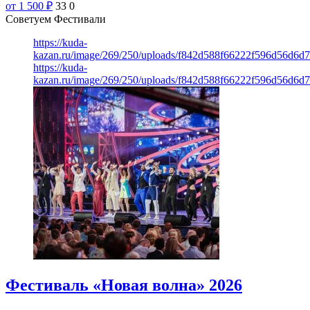
от 1 500
₽
33
0
Советуем Фестивали
https://kuda-
kazan.ru/image/269/250/uploads/f842d588f66222f596d56d6d
https://kuda-
kazan.ru/image/269/250/uploads/f842d588f66222f596d56d6d
Фестиваль «Новая волна» 2026