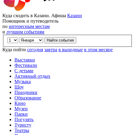
Куда сходить в Казани. Афиша
Казани
Помощник и путеводитель
по
интересным местам
и
лучшим событиям
Куда пойти
сегодня
завтра
в выходные
в этом месяце
Выставки
Фестивали
С детьми
Активный отдых
Музыка
Шоу
Праздники
Образование
Кино
Музеи
Парки
Погулять
Туристу
Театры