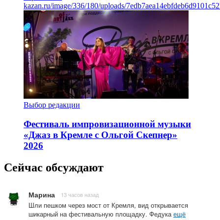
kazan.ru/image/336/180/uploads/7edb7aea14ebfdeb6d9101c5
Выбор редакции
Фестиваль импровизационной музыки
«Джаз в Кремле с Ольгой Скепнер»
2026
Сейчас обсуждают
Марина
13 часов назад
Шли пешком через мост от Кремля, вид открывается
шикарный на фестивальную площадку. Федука
ещё