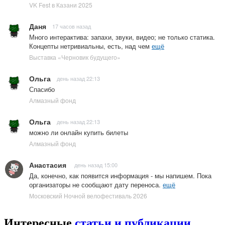
VK Fest в Казани 2025
Даня
17 часов назад
Много интерактива: запахи, звуки, видео; не только статика.
Концепты нетривиальны, есть, над чем
ещё
Выставка «Черновик будущего»
Ольга
день назад 22:13
Спасибо
Алмазный фонд
Ольга
день назад 22:13
можно ли онлайн купить билеты
Алмазный фонд
Анастасия
день назад 15:00
Да, конечно, как появится информация - мы напишем. Пока
организаторы не сообщают дату переноса.
ещё
Московский Ночной велофестиваль 2026
Интересные
статьи и публикации