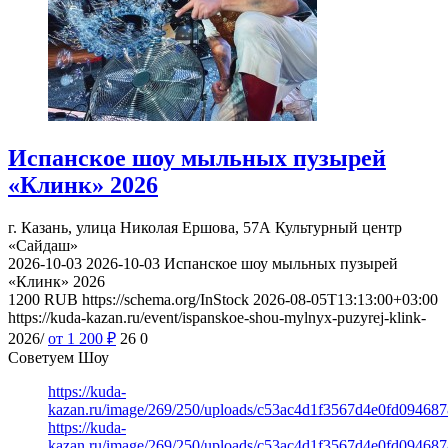
Испанское шоу мыльных пузырей
«Клинк» 2026
г. Казань, улица Николая Ершова, 57А
Культурный центр
«Сайдаш»
2026-10-03
2026-10-03
Испанское шоу мыльных пузырей
«Клинк» 2026
1200
RUB
https://schema.org/InStock
2026-08-05T13:13:00+03:00
https://kuda-kazan.ru/event/ispanskoe-shou-mylnyx-puzyrej-klink-
2026/
от 1 200
₽
26
0
Советуем Шоу
https://kuda-
kazan.ru/image/269/250/uploads/c53ac4d1f3567d4e0fd09468
https://kuda-
kazan.ru/image/269/250/uploads/c53ac4d1f3567d4e0fd09468