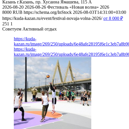
Казань
г.Казань, пр. Хусаина Ямашева, 115 A
2026-08-20
2026-08-26
Фестиваль «Новая волна» 2026
8000
RUB
https://schema.org/InStock
2026-08-03T14:31:00+03:00
https://kuda-kazan.ru/event/festival-novaja-volna-2026/
от 8 000
₽
251
1
Советуем Активный отдых
https://kuda-
kazan.ru/image/269/250/uploads/6e48afe28195f6e1c3eb7a8b9
https://kuda-
kazan.ru/image/269/250/uploads/6e48afe28195f6e1c3eb7a8b9