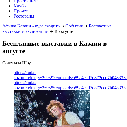
Пространства
Клубы
Прочее
Рестораны
Афиша Казани - куда сходить
➔
События
➔
Бесплатные
выставки и экспозиции
➔
В августе
Бесплатные выставки в Казани в
августе
Советуем Шоу
https://kuda-
kazan.ru/image/269/250/uploads/a89a4ead7d872ccd7b048333
https://kuda-
kazan.ru/image/269/250/uploads/a89a4ead7d872ccd7b048333