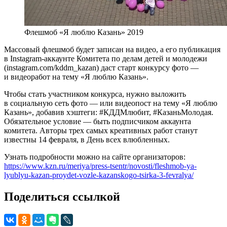
Флешмоб «Я люблю Казань» 2019
Массовый флешмоб будет записан на видео, а его публикация
в Instagram-аккаунте Комитета по делам детей и молодежи
(instagram.com/kddm_kazan) даст старт конкурсу фото —
и видеоработ на тему «Я люблю Казань».
Чтобы стать участником конкурса, нужно выложить
в социальную сеть фото — или видеопост на тему «Я люблю
Казань», добавив хэштеги: #КДДМлюбит, #КазаньМолодая.
Обязательное условие — быть подписчиком аккаунта
комитета. Авторы трех самых креативных работ станут
известны 14 февраля, в День всех влюбленных.
Узнать подробности можно на сайте организаторов:
https://www.kzn.ru/meriya/press-tsentr/novosti/fleshmob-ya-
lyublyu-kazan-proydet-vozle-kazanskogo-tsirka-3-fevralya/
Поделиться ссылкой