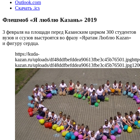
Outlook.com
Скачать .ics
Флешмоб «Я люблю Казань» 2019
3 февраля на площади перед Казанским цирком 300 студентов
вузов и ссузов выстроятся во фразу «Яратам Люблю Kazan»
и фигуру сердца.
https://kuda-
kazan.ru/uploads/df48ddfbefddea90613fbe3c45b76501.jpg
http
kazan.ru/uploads/df48ddfbefddea90613fbe3c45b76501.jpg
120