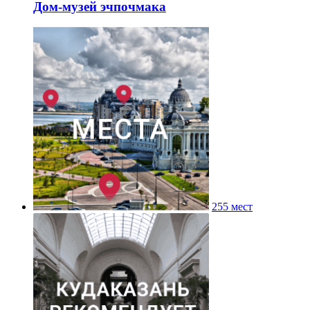
Дом-музей эчпочмака
255 мест