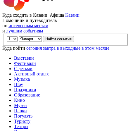
Куда сходить в Казани. Афиша
Казани
Помощник и путеводитель
по
интересным местам
и
лучшим событиям
Куда пойти
сегодня
завтра
в выходные
в этом месяце
Выставки
Фестивали
С детьми
Активный отдых
Музыка
Шоу
Праздники
Образование
Кино
Музеи
Парки
Погулять
Туристу
Театры