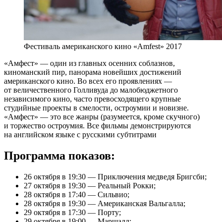
Фестиваль американского кино «Amfest» 2017
«Амфест» — один из главных осенних соблазнов,
киноманский пир, панорама новейших достижений
американского кино. Во всех его проявлениях —
от величественного Голливуда до малобюджетного
независимого кино, часто превосходящего крупные
студийные проекты в смелости, остроумии и новизне.
«Амфест» — это все жанры (разумеется, кроме скучного)
и торжество остроумия. Все фильмы демонстрируются
на английском языке с русскими субтитрами
Программа показов:
26 октября в 19:30 — Приключения медведя Бригсби;
27 октября в 19:30 — Реальный Рокки;
28 октября в 17:40 — Сильвио;
28 октября в 19:30 — Американская Вальгалла;
29 октября в 17:30 — Порту;
29 октября в 19:00 — Маршалл;