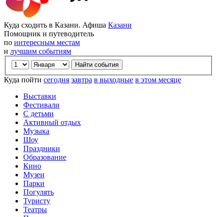
Куда сходить в Казани. Афиша
Казани
Помощник и путеводитель
по
интересным местам
и
лучшим событиям
Куда пойти
сегодня
завтра
в выходные
в этом месяце
Выставки
Фестивали
С детьми
Активный отдых
Музыка
Шоу
Праздники
Образование
Кино
Музеи
Парки
Погулять
Туристу
Театры