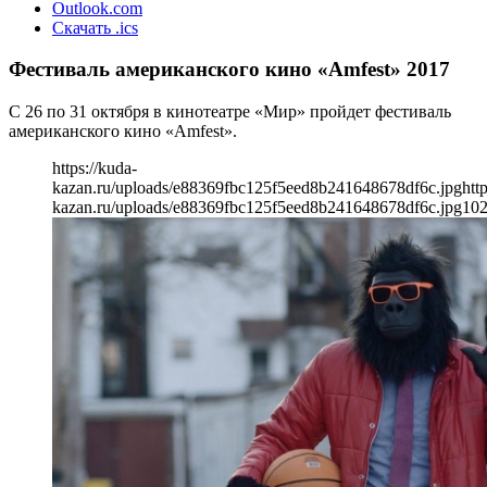
Outlook.com
Скачать .ics
Фестиваль американского кино «Amfest» 2017
С 26 по 31 октября в кинотеатре «Мир» пройдет фестиваль
американского кино «Amfest».
https://kuda-
kazan.ru/uploads/e88369fbc125f5eed8b241648678df6c.jpg
htt
kazan.ru/uploads/e88369fbc125f5eed8b241648678df6c.jpg
10