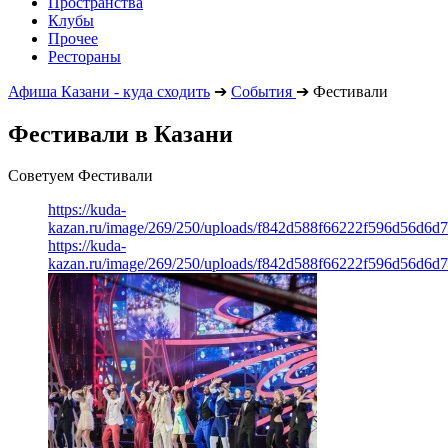
Пространства
Клубы
Прочее
Рестораны
Афиша Казани - куда сходить
➔
События
➔
Фестивали
Фестивали в Казани
Советуем Фестивали
https://kuda-
kazan.ru/image/269/250/uploads/f842d588f66222f596d56d6d
https://kuda-
kazan.ru/image/269/250/uploads/f842d588f66222f596d56d6d