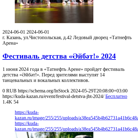
2024-06-01
2024-06-01
г. Казань, ул.Чистопольская, д.42
Ледовый дворец «Татнефть
Арена»
Фестиваль детства «Әйбәт!» 2024
1 июня 2024 года в «Татнефть Арене» пройдет фестиваль
детства «Әйбәт!». Перед зрителями выступят 14
танцевальных и вокальных коллективов.
0
RUB
https://schema.org/InStock
2024-05-29T20:08:00+03:00
https://kuda-kazan.ru/event/festival-detstva-jbt-2024/
Бесплатно
1.4K
54
https://kuda-
kazan.ru/image/255/255/uploads/a38ea545b4b62731a41b6c48a
https://kuda-
kazan.ru/image/255/255/uploads/a38ea545b4b62731a41b6c48a