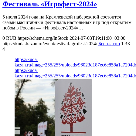
Фестиваль «Игрофест-2024»
5 июля 2024 года на Кремлевской набережной состоится
самый масштабный фестиваль настольных игр под открытым
небом в России — «Игрофест-2024»…
0
RUB
https://schema.org/InStock
2024-07-03T19:11:00+03:00
https://kuda-kazan.ru/event/festival-igrofest-2024/
Бесплатно
1.3K
4
https://kuda-
kazan.ru/image/255/255/uploads/96023d187ec6c858a1a7204d
https://kuda-
kazan.ru/image/255/255/uploads/96023d187ec6c858a1a7204d