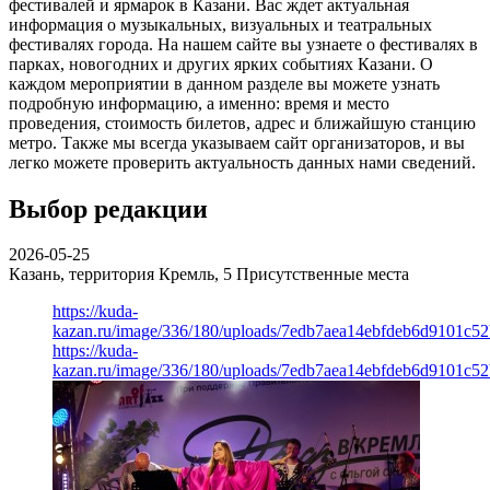
фестивалей и ярмарок в Казани. Вас ждет актуальная
информация о музыкальных, визуальных и театральных
фестивалях города. На нашем сайте вы узнаете о фестивалях в
парках, новогодних и других ярких событиях Казани. О
каждом мероприятии в данном разделе вы можете узнать
подробную информацию, а именно: время и место
проведения, стоимость билетов, адрес и ближайшую станцию
метро. Также мы всегда указываем сайт организаторов, и вы
легко можете проверить актуальность данных нами сведений.
Выбор редакции
2026-05-25
Казань, территория Кремль, 5
Присутственные места
https://kuda-
kazan.ru/image/336/180/uploads/7edb7aea14ebfdeb6d9101c5
https://kuda-
kazan.ru/image/336/180/uploads/7edb7aea14ebfdeb6d9101c5