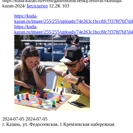
https://kuda-kazan.ru/event/gastronomicheskij-festival-vkusnaja-
kazan-2024/
Бесплатно
12.2K
103
https://kuda-
kazan.ru/image/255/255/uploads/74e263c1bcc8fc7f378f76f7d
https://kuda-
kazan.ru/image/255/255/uploads/74e263c1bcc8fc7f378f76f7d
2024-07-05
2024-07-05
г. Казань, ул. Федосеевская, 1
Кремлевская набережная