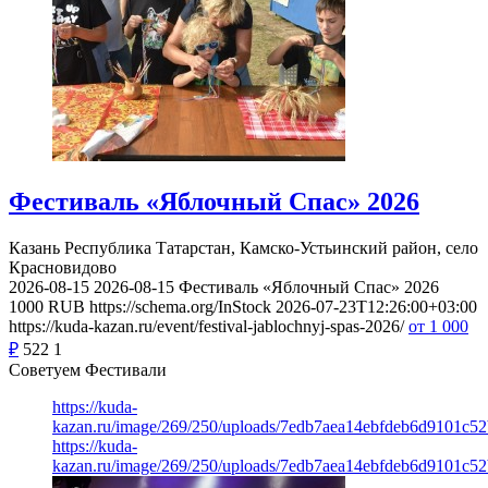
Фестиваль «Яблочный Спас» 2026
Казань
Республика Татарстан, Камско-Устьинский район, село
Красновидово
2026-08-15
2026-08-15
Фестиваль «Яблочный Спас» 2026
1000
RUB
https://schema.org/InStock
2026-07-23T12:26:00+03:00
https://kuda-kazan.ru/event/festival-jablochnyj-spas-2026/
от 1 000
₽
522
1
Советуем Фестивали
https://kuda-
kazan.ru/image/269/250/uploads/7edb7aea14ebfdeb6d9101c5
https://kuda-
kazan.ru/image/269/250/uploads/7edb7aea14ebfdeb6d9101c5