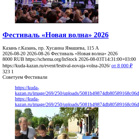
Фестиваль «Новая волна» 2026
Казань
г.Казань, пр. Хусаина Ямашева, 115 A
2026-08-20
2026-08-26
Фестиваль «Новая волна» 2026
8000
RUB
https://schema.org/InStock
2026-08-03T14:31:00+03:00
https://kuda-kazan.ru/event/festival-novaja-volna-2026/
от 8 000
₽
323
1
Советуем Фестивали
https://kuda-
kazan.ru/image/269/250/uploads/5081b49874db80589168c06d
https://kuda-
kazan.ru/image/269/250/uploads/5081b49874db80589168c06d