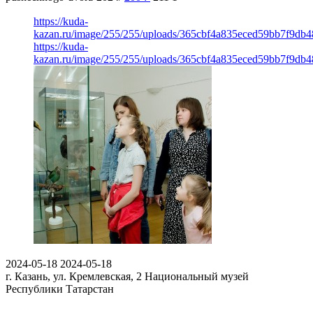
https://kuda-
kazan.ru/image/255/255/uploads/365cbf4a835eced59bb7f9db4
https://kuda-
kazan.ru/image/255/255/uploads/365cbf4a835eced59bb7f9db4
2024-05-18
2024-05-18
г. Казань, ул. Кремлевская, 2
Национальный музей
Республики Татарстан