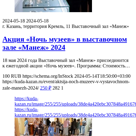
2024-05-18
2024-05-18
г. Казань, территория Кремль, 11
Выставочный зал «Манеж»
Акция «Ночь музеев» в выставочном
зале «Манеж» 2024
18 мая 2024 года Выставочный зал «Манеж» присоединится
к ежегодной акции «Ночь музеев». Программа: Стоимость…
100
RUB
https://schema.org/InStock
2024-05-14T18:50:00+03:00
https://kuda-kazan.ru/event/aktsija-noch-muzeev-v-vystavochnom-
zale-manezh-2024/
250
₽
282
1
https://kuda-
kazan.ru/image/255/255/uploads/38de4a420ebc307848a49167
https://kuda-
kazan.ru/image/255/255/uploads/38de4a420ebc307848a49167