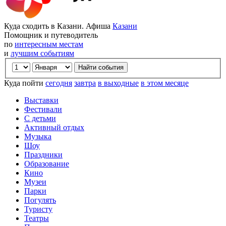
Куда сходить в Казани. Афиша
Казани
Помощник и путеводитель
по
интересным местам
и
лучшим событиям
Куда пойти
сегодня
завтра
в выходные
в этом месяце
Выставки
Фестивали
С детьми
Активный отдых
Музыка
Шоу
Праздники
Образование
Кино
Музеи
Парки
Погулять
Туристу
Театры