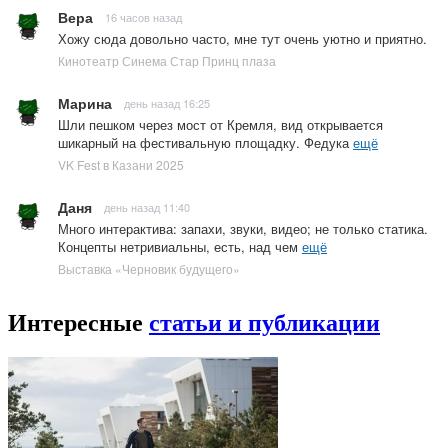
Вера
16 часов назад
Хожу сюда довольно часто, мне тут очень уютно и приятно.
Кинотеатр Синема Стар Принц плаза
Марина
день назад 16:25
Шли пешком через мост от Кремля, вид открывается
шикарный на фестивальную площадку. Федука
ещё
VK Fest в Казани 2025
Даня
день назад 11:40
Много интерактива: запахи, звуки, видео; не только статика.
Концепты нетривиальны, есть, над чем
ещё
Выставка «Черновик будущего»
Интересные
статьи и публикации