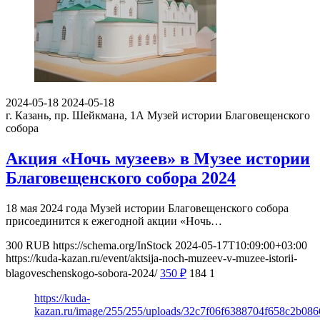
2024-05-18
2024-05-18
г. Казань, пр. Шейкмана, 1А
Музей истории Благовещенского
собора
Акция «Ночь музеев» в Музее истории
Благовещенского собора 2024
18 мая 2024 года Музей истории Благовещенского собора
присоединится к ежегодной акции «Ночь…
300
RUB
https://schema.org/InStock
2024-05-17T10:09:00+03:00
https://kuda-kazan.ru/event/aktsija-noch-muzeev-v-muzee-istorii-
blagoveschenskogo-sobora-2024/
350
₽
184
1
https://kuda-
kazan.ru/image/255/255/uploads/32c7f06f6388704f658c2b086