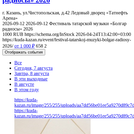
г. Казань, ул.Чистопольская, д.42
Ледовый дворец «Татнефть
Арена»
2026-09-12
2026-09-12
Фестиваль татарской музыки «Болгар
радиосы» 2026
1000
RUB
https://schema.org/InStock
2026-04-24T13:42:00+03:00
https://kuda-kazan.ru/event/festival-tatarskoj-muzyki-bolgar-radiosy-
2026/
от 1 000
₽
658
2
Отображать события
Все
Сегодня, 7 августа
Завтра, 8 августа
В эти выходные
В августе
В этом году
https://kuda-
kazan.ru/image/255/255/uploads/aa7dd56be01ee5a9270d89c7
https://kuda-
kazan.ru/image/255/255/uploads/aa7dd56be01ee5a9270d89c7