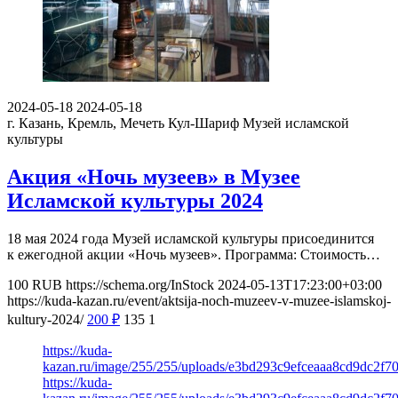
2024-05-18
2024-05-18
г. Казань, Кремль, Мечеть Кул-Шариф
Музей исламской
культуры
Акция «Ночь музеев» в Музее
Исламской культуры 2024
18 мая 2024 года Музей исламской культуры присоединится
к ежегодной акции «Ночь музеев». Программа: Стоимость…
100
RUB
https://schema.org/InStock
2024-05-13T17:23:00+03:00
https://kuda-kazan.ru/event/aktsija-noch-muzeev-v-muzee-islamskoj-
kultury-2024/
200
₽
135
1
https://kuda-
kazan.ru/image/255/255/uploads/e3bd293c9efceaaa8cd9dc2f7
https://kuda-