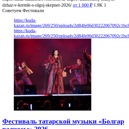
dzhaz-v-kremle-s-olgoj-skepner-2026/
от 1 000
₽
1.9K
1
Советуем Фестивали
https://kuda-
kazan.ru/image/269/250/uploads/2d84fe06d30222067092c1bc
https://kuda-
kazan.ru/image/269/250/uploads/2d84fe06d30222067092c1bc
Фестиваль татарской музыки «Болгар
радиосы» 2026