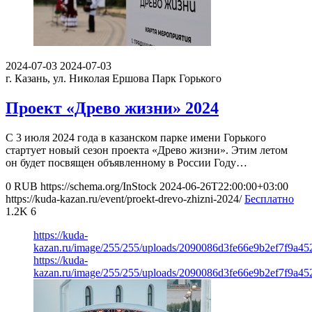
2024-07-03
2024-07-03
г. Казань, ул. Николая Ершова
Парк Горького
Проект «Древо жизни» 2024
С 3 июля 2024 года в казанском парке имени Горького
стартует новый сезон проекта «Древо жизни». Этим летом
он будет посвящен объявленному в России Году…
0
RUB
https://schema.org/InStock
2024-06-26T22:00:00+03:00
https://kuda-kazan.ru/event/proekt-drevo-zhizni-2024/
Бесплатно
1.2K
6
https://kuda-
kazan.ru/image/255/255/uploads/2090086d3fe66e9b2ef7f9a45
https://kuda-
kazan.ru/image/255/255/uploads/2090086d3fe66e9b2ef7f9a45