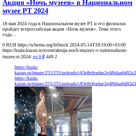
Акция «Ночь музеев» в Национальном
музее РТ 2024
18 мая 2024 года в Национальном музее РТ и его филиалах
пройдет всероссийская акция «Ночь музеев». Тема этого
года…
0
RUB
https://schema.org/InStock
2024-05-14T18:19:00+03:00
https://kuda-kazan.ru/event/aktsija-noch-muzeev-v-natsionalnom-
muzee-rt-2024/
от 0
₽
449
2
https://kuda-
kazan.ru/image/255/255/uploads/c83e8efeadae2e4f6daa6d02a
https://kuda-
kazan.ru/image/255/255/uploads/c83e8efeadae2e4f6daa6d02a