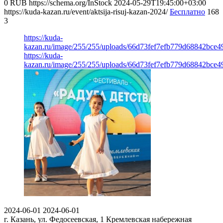
0
RUB
https://schema.org/InStock
2024-05-29T19:45:00+03:00
https://kuda-kazan.ru/event/aktsija-risuj-kazan-2024/
Бесплатно
168
3
https://kuda-
kazan.ru/image/255/255/uploads/66d73fef7efb779d68842bce4
https://kuda-
kazan.ru/image/255/255/uploads/66d73fef7efb779d68842bce4
2024-06-01
2024-06-01
г. Казань, ул. Федосеевская, 1
Кремлевская набережная