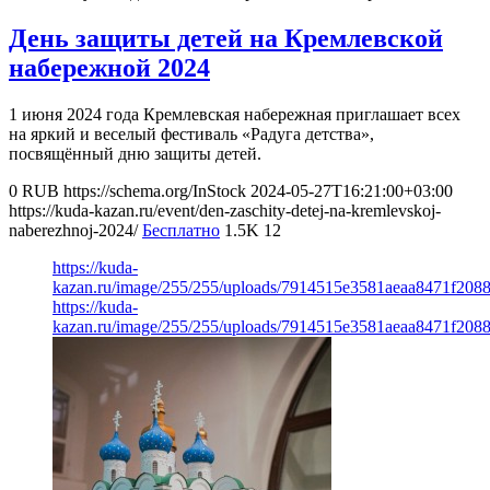
День защиты детей на Кремлевской
набережной 2024
1 июня 2024 года Кремлевская набережная приглашает всех
на яркий и веселый фестиваль «Радуга детства»,
посвящённый дню защиты детей.
0
RUB
https://schema.org/InStock
2024-05-27T16:21:00+03:00
https://kuda-kazan.ru/event/den-zaschity-detej-na-kremlevskoj-
naberezhnoj-2024/
Бесплатно
1.5K
12
https://kuda-
kazan.ru/image/255/255/uploads/7914515e3581aeaa8471f2088
https://kuda-
kazan.ru/image/255/255/uploads/7914515e3581aeaa8471f2088