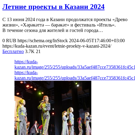
Летние проекты в Казани 2024
С 13 июня 2024 года в Казани продолжатся проекты «Древо
жизни», «Хәрәкәттә — бәрәкәт» и фестиваль «Итиль».
В течение сезона для жителей и гостей города…
0
RUB
https://schema.org/InStock
2024-06-05T17:46:00+03:00
https://kuda-kazan.ru/event/letnie-proekty-v-kazani-2024/
Бесплатно
3.7K
21
https://kuda-
kazan.ru/image/255/255/uploads/33a5aef487cce7358361fc45c
https://kuda-
kazan.ru/image/255/255/uploads/33a5aef487cce7358361fc45c