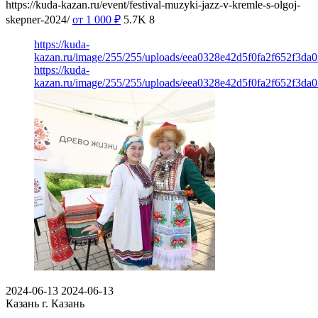
https://kuda-kazan.ru/event/festival-muzyki-jazz-v-kremle-s-olgoj-
skepner-2024/
от 1 000
₽
5.7K
8
https://kuda-
kazan.ru/image/255/255/uploads/eea0328e42d5f0fa2f652f3da0
https://kuda-
kazan.ru/image/255/255/uploads/eea0328e42d5f0fa2f652f3da0
2024-06-13
2024-06-13
Казань
г. Казань