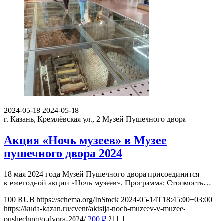
2024-05-18
2024-05-18
г. Казань, Кремлёвская ул., 2
Музей Пушечного двора
Акция «Ночь музеев» в Музее
пушечного двора 2024
18 мая 2024 года Музей Пушечного двора присоединится
к ежегодной акции «Ночь музеев». Программа: Стоимость…
100
RUB
https://schema.org/InStock
2024-05-14T18:45:00+03:00
https://kuda-kazan.ru/event/aktsija-noch-muzeev-v-muzee-
pushechnogo-dvora-2024/
200
₽
211
1