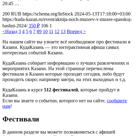
20:45 …
200
RUB
https://schema.org/InStock
2024-05-13T17:18:00+03:00
https://kuda-kazan.ru/event/aktsija-noch-muzeev-v-muzee-spasskoj-
bashni-2024/
350
₽
106
1
<Назад
3
4
5
6
7
8
9
10
11
12
13
Вперед >
На нашем сайте вы узнаете всё необходимое про фестивали в
Казани. КудаКазань — это интерактивная афиша самых
интересных событий Казани.
КудаКазань собирает информацию о лучших развлечениях и
мероприятих Казани. На этой странице перечислены
фестивали в Казани которые проходят сегодня, либо будут
проходить скоро: например завтра, на этих выходных и т.д.
КудаКазань в курсе
512 фестивалей
, которые пройдут в
Казани.
Если вы знаете о событии, которого нет на сайте,
сообщите
нам
!
Фестивали
В данном разделе вы можете познакомиться с афишей