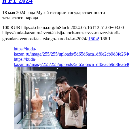
и РТ 2024
18 мая 2024 года Музей истории государственности
татарского народа…
100
RUB
https://schema.org/InStock
2024-05-16T12:51:00+03:00
https://kuda-kazan.ru/event/aktsija-noch-muzeev-v-muzee-istorii-
gosudarstvennosti-tatarskogo-naroda-i-rt-2024/
150
₽
186
1
https://kuda-
kazan.ru/image/255/255/uploads/5d65d6aca1df0e2cb9d8fe264
https://kuda-
kazan.ru/image/255/255/uploads/5d65d6aca1df0e2cb9d8fe264