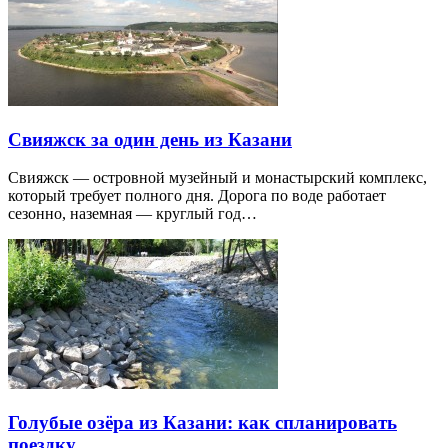
Свияжск за один день из Казани
Свияжск — островной музейный и монастырский комплекс,
который требует полного дня. Дорога по воде работает
сезонно, наземная — круглый год…
Голубые озёра из Казани: как спланировать
поездку