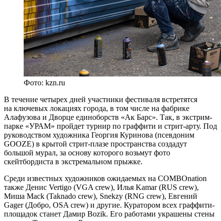
Фото: kzn.ru
В течение четырех дней участники фестиваля встретятся
на ключевых локациях города, в том числе на фабрике
Алафузова и Дворце единоборств «Ак Барс». Так, в экстрим-
парке «УРАМ» пройдет турнир по граффити и стрит-арту. Под
руководством художника Георгия Куринова (псевдоним
GOOZE) в крытой стрит-плазе пространства создадут
большой мурал, за основу которого возьмут фото
скейтбордиста в экстремальном прыжке.
Среди известных художников ожидаемых на COMBOnation
также Денис Vertigo (VGA crew), Илья Kamar (RUS crew),
Миша Mack (Taknado crew), Snekzy (RNG crew), Евгений
Gager (Добро, OSA crew) и другие. Куратором всех граффити-
площадок станет Дамир Bozik. Его работами украшены стены