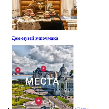
Дом-музей эчпочмака
255 мест