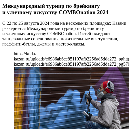
Международный турнир по брейкингу
и уличному искусству COMBOnation 2024
С 22 по 25 августа 2024 года на нескольких площадках Казани
развернется Международный турнир по брейкингу
и уличному искусству COMBOnation. Гостей ожидают
танцевальные соревнования, показательные выступления,
граффити-батлы, джемы и мастер-классы.
https://kuda-
kazan.ru/uploads/e6986ab6ce851197afb2256ad5dda272.jpg
htt
kazan.ru/uploads/e6986ab6ce851197afb2256ad5dda272.jpg
57