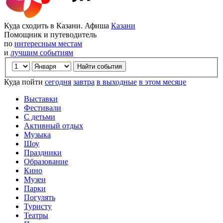
Куда сходить в Казани. Афиша
Казани
Помощник и путеводитель
по
интересным местам
и
лучшим событиям
Куда пойти
сегодня
завтра
в выходные
в этом месяце
Выставки
Фестивали
С детьми
Активный отдых
Музыка
Шоу
Праздники
Образование
Кино
Музеи
Парки
Погулять
Туристу
Театры