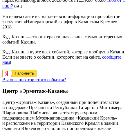
https://schema.org/InStock
2026-06-18T12:59:00+03:00
1800
от 1
800
₽
69
1
На нашем сайте вы найдете всю информацию про событие
экскурсия «Императорский фарфор в Казанском Кремле»
2018.
КудаКазань — это интерактивная афиша самых интересных
событий Казани.
КудаКазань в курсе всех событий, которые пройдут в Казани.
Если вы знаете о событии, которого нет на сайте,
сообщите
нам
!
Напомнить
Вы организатор этого события?
Центр «Эрмитаж-Казань»
Центр «Эрмитаж-Казань», созданный при попечительстве
и поддержке Президента Республики Татарстан Минтимера
Шариповича Шаймиева, является структурным
подразделением Музея-заповедника «Казанский Кремль»
и расположен на территории Казанского Кремля в здании
бывшего Юнкерского училища, построенном в начале