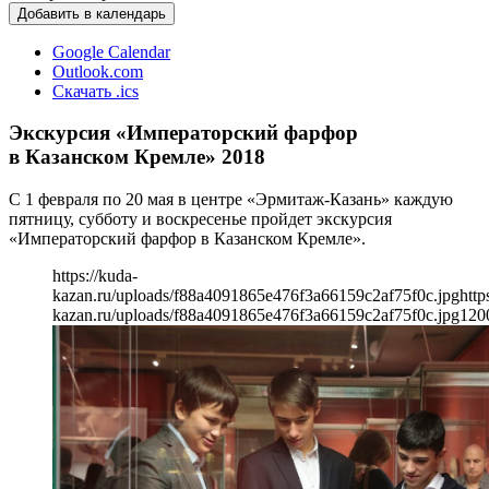
Добавить в календарь
Google Calendar
Outlook.com
Скачать .ics
Экскурсия «Императорский фарфор
в Казанском Кремле» 2018
С 1 февраля по 20 мая в центре «Эрмитаж-Казань» каждую
пятницу, субботу и воскресенье пройдет экскурсия
«Императорский фарфор в Казанском Кремле».
https://kuda-
kazan.ru/uploads/f88a4091865e476f3a66159c2af75f0c.jpg
http
kazan.ru/uploads/f88a4091865e476f3a66159c2af75f0c.jpg
120