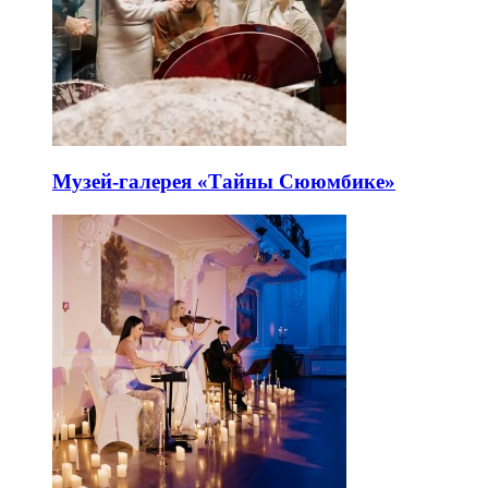
Музей-галерея «Тайны Сююмбике»