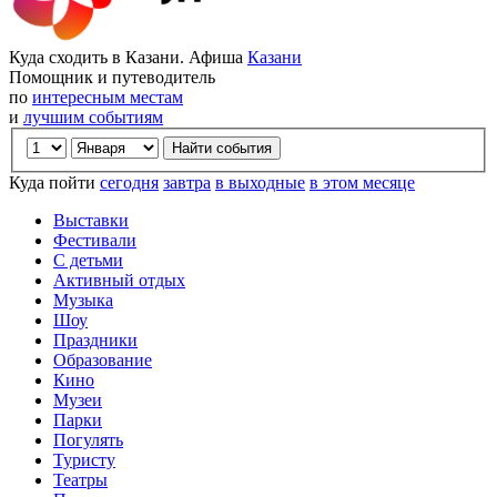
Куда сходить в Казани. Афиша
Казани
Помощник и путеводитель
по
интересным местам
и
лучшим событиям
Куда пойти
сегодня
завтра
в выходные
в этом месяце
Выставки
Фестивали
С детьми
Активный отдых
Музыка
Шоу
Праздники
Образование
Кино
Музеи
Парки
Погулять
Туристу
Театры