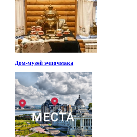
Дом-музей эчпочмака