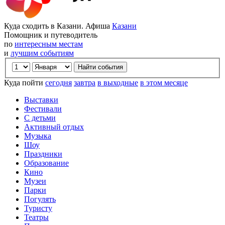
Куда сходить в Казани. Афиша
Казани
Помощник и путеводитель
по
интересным местам
и
лучшим событиям
Куда пойти
сегодня
завтра
в выходные
в этом месяце
Выставки
Фестивали
С детьми
Активный отдых
Музыка
Шоу
Праздники
Образование
Кино
Музеи
Парки
Погулять
Туристу
Театры