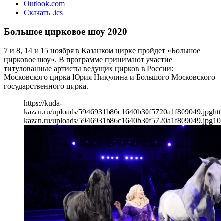
Outlook.com
Скачать .ics
Большое цирковое шоу 2020
7 и 8, 14 и 15 ноября в Казанком цирке пройдет «Большое
цирковое шоу». В программе принимают участие
титулованные артисты ведущих цирков в России:
Московского цирка Юрия Никулина и Большого Московского
государственного цирка.
https://kuda-
kazan.ru/uploads/5946931b86c1640b30f5720a1f809049.jpg
ht
kazan.ru/uploads/5946931b86c1640b30f5720a1f809049.jpg
10