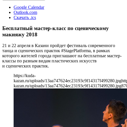
Google Calendar
Outlook.com
Скачать .ics
Бесплатный мастер-класс по сценическому
макияжу 2018
21 и 22 апреля в Казани пройдет фестиваль современного
танца и сценических практик #StagePlatforma, в рамках
которого жителей города приглашают на бесплатные мастер-
классы по разным видам пластических искусств
и сценических практик.
https://kuda-
kazan.ru/uploads/13aa747624ec23193c9f14317f499280.jpg
htt
kazan.ru/uploads/13aa747624ec23193c9f14317f499280.jpg
87