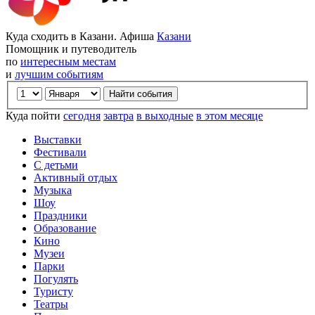
Куда сходить в Казани. Афиша
Казани
Помощник и путеводитель
по
интересным местам
и
лучшим событиям
Куда пойти
сегодня
завтра
в выходные
в этом месяце
Выставки
Фестивали
С детьми
Активный отдых
Музыка
Шоу
Праздники
Образование
Кино
Музеи
Парки
Погулять
Туристу
Театры