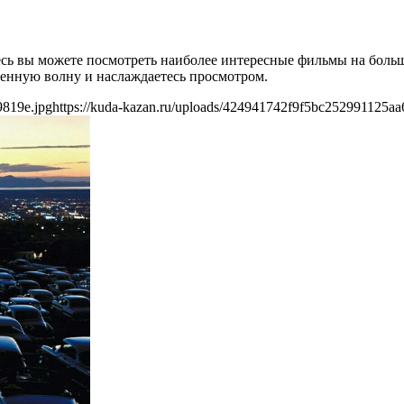
сь вы можете посмотреть наиболее интересные фильмы на больш
ленную волну и наслаждаетесь просмотром.
9819e.jpg
https://kuda-kazan.ru/uploads/424941742f9f5bc252991125aa