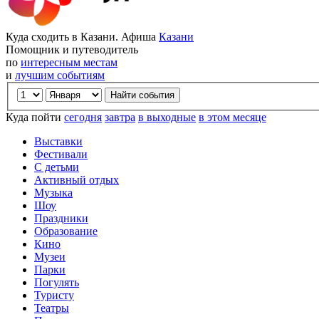
Куда сходить в Казани. Афиша
Казани
Помощник и путеводитель
по
интересным местам
и
лучшим событиям
Куда пойти
сегодня
завтра
в выходные
в этом месяце
Выставки
Фестивали
С детьми
Активный отдых
Музыка
Шоу
Праздники
Образование
Кино
Музеи
Парки
Погулять
Туристу
Театры