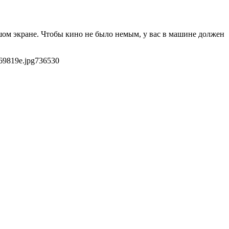
ом экране. Чтобы кино не было немым, у вас в машине должен
69819e.jpg
736
530