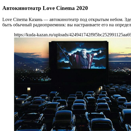
Автокинотеатр Love Cinema 2020
Love Cinema Казань — автокинотеатр под открытым небом. Зде
быть обычный радиоприемник: вы настраиваете его на опреде
https://kuda-kazan.ru/uploads/424941742f9f5bc252991125aa6