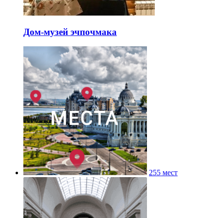
Дом-музей эчпочмака
255 мест