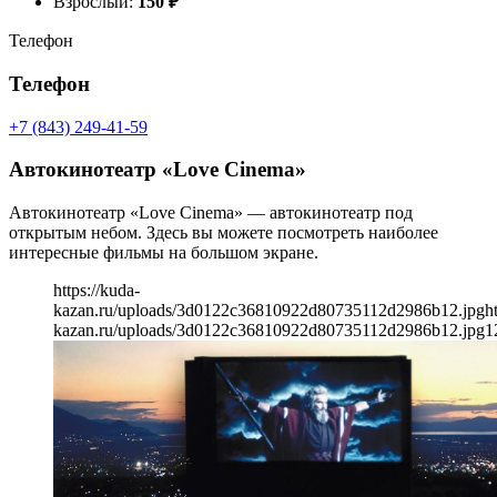
Взрослый:
150
₽
Телефон
Телефон
+7 (843) 249-41-59
Автокинотеатр «Love Cinema»
Автокинотеатр «Love Cinema» — автокинотеатр под
открытым небом. Здесь вы можете посмотреть наиболее
интересные фильмы на большом экране.
https://kuda-
kazan.ru/uploads/3d0122c36810922d80735112d2986b12.jpg
h
kazan.ru/uploads/3d0122c36810922d80735112d2986b12.jpg
1