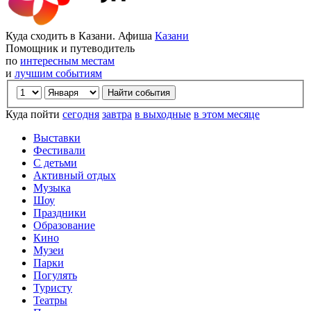
Куда сходить в Казани. Афиша
Казани
Помощник и путеводитель
по
интересным местам
и
лучшим событиям
Куда пойти
сегодня
завтра
в выходные
в этом месяце
Выставки
Фестивали
С детьми
Активный отдых
Музыка
Шоу
Праздники
Образование
Кино
Музеи
Парки
Погулять
Туристу
Театры