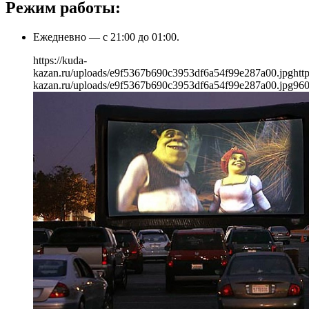
Режим работы:
Ежедневно — c 21:00 до 01:00.
https://kuda-
kazan.ru/uploads/e9f5367b690c3953df6a54f99e287a00.jpg
htt
kazan.ru/uploads/e9f5367b690c3953df6a54f99e287a00.jpg
96