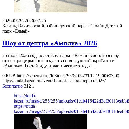
2026-07-25
2026-07-25
Казань, Вахитовский район, детский парк «Елмай»
Детский
парк «Елмай»
Шоу от центра «Амплуа» 2026
25 июля 2026 года в детском парке «Елмай» состоится шоу
от центра циркового искусства и воздушной акробатики
«Амплуа». Гостей ждут пластические этюды…
0
RUB
https://schema.org/InStock
2026-07-23T12:19:00+03:00
https://kuda-kazan.ru/event/shou-ot-tsentra-amplua-2026/
Бесплатно
312
1
https://kuda-
kazan.ru/image/255/255/uploads/01cab416422d3ef30113eabbf
https://kuda-
kazan.ru/image/255/255/uploads/01cab416422d3ef30113eabbf