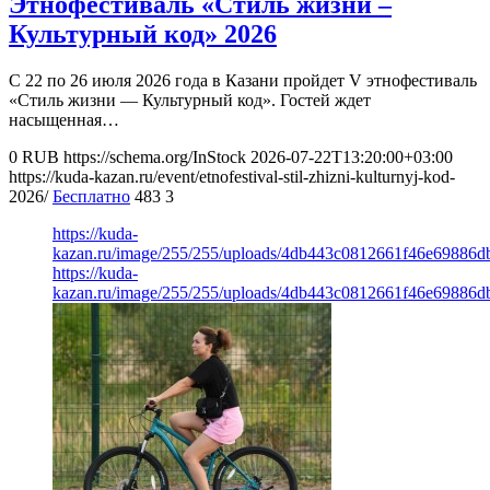
Этнофестиваль «Стиль жизни –
Культурный код» 2026
С 22 по 26 июля 2026 года в Казани пройдет V этнофестиваль
«Стиль жизни — Культурный код». Гостей ждет
насыщенная…
0
RUB
https://schema.org/InStock
2026-07-22T13:20:00+03:00
https://kuda-kazan.ru/event/etnofestival-stil-zhizni-kulturnyj-kod-
2026/
Бесплатно
483
3
https://kuda-
kazan.ru/image/255/255/uploads/4db443c0812661f46e69886d
https://kuda-
kazan.ru/image/255/255/uploads/4db443c0812661f46e69886d