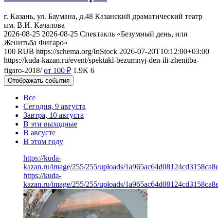
г. Казань, ул. Баумана, д.48
Казанский драматический театр
им. В.И. Качалова
2026-08-25
2026-08-25
Спектакль «Безумный день, или
Женитьба Фигаро»
100
RUB
https://schema.org/InStock
2026-07-20T10:12:00+03:00
https://kuda-kazan.ru/event/spektakl-bezumnyj-den-ili-zhenitba-
figaro-2018/
от 100
₽
1.9K
6
Отображать события
Все
Сегодня, 9 августа
Завтра, 10 августа
В эти выходные
В августе
В этом году
https://kuda-
kazan.ru/image/255/255/uploads/1a965ac64d08124cd3158ca8
https://kuda-
kazan.ru/image/255/255/uploads/1a965ac64d08124cd3158ca8