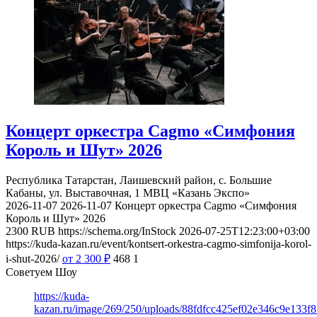
Концерт оркестра Cagmo «Симфония
Король и Шут» 2026
Республика Татарстан, Лаишевский район, с. Большие
Кабаны, ул. Выставочная, 1
МВЦ «Казань Экспо»
2026-11-07
2026-11-07
Концерт оркестра Cagmo «Симфония
Король и Шут» 2026
2300
RUB
https://schema.org/InStock
2026-07-25T12:23:00+03:00
https://kuda-kazan.ru/event/kontsert-orkestra-cagmo-simfonija-korol-
i-shut-2026/
от 2 300
₽
468
1
Советуем Шоу
https://kuda-
kazan.ru/image/269/250/uploads/88fdfcc425ef02e346c9e133f8