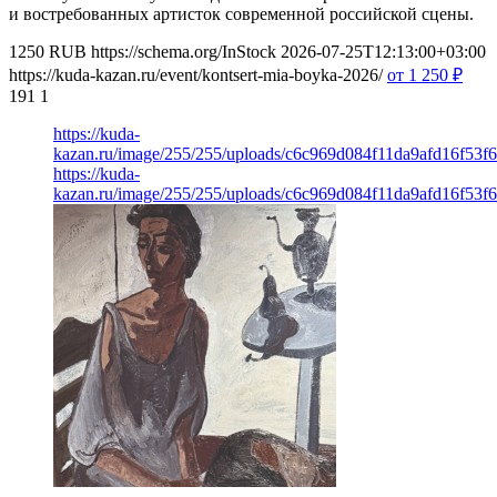
и востребованных артисток современной российской сцены.
1250
RUB
https://schema.org/InStock
2026-07-25T12:13:00+03:00
https://kuda-kazan.ru/event/kontsert-mia-boyka-2026/
от 1 250
₽
191
1
https://kuda-
kazan.ru/image/255/255/uploads/c6c969d084f11da9afd16f53f
https://kuda-
kazan.ru/image/255/255/uploads/c6c969d084f11da9afd16f53f