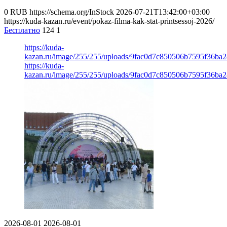
0
RUB
https://schema.org/InStock
2026-07-21T13:42:00+03:00
https://kuda-kazan.ru/event/pokaz-filma-kak-stat-printsessoj-2026/
Бесплатно
124
1
https://kuda-
kazan.ru/image/255/255/uploads/9fac0d7c850506b7595f36ba2
https://kuda-
kazan.ru/image/255/255/uploads/9fac0d7c850506b7595f36ba2
2026-08-01
2026-08-01