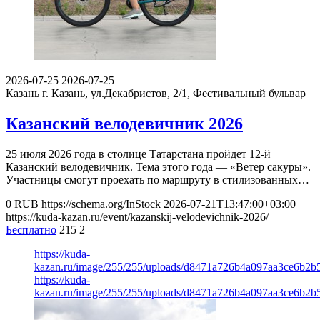
2026-07-25
2026-07-25
Казань
г. Казань, ул.Декабристов, 2/1, Фестивальный бульвар
Казанский велодевичник 2026
25 июля 2026 года в столице Татарстана пройдет 12-й
Казанский велодевичник. Тема этого года — «Ветер сакуры».
Участницы смогут проехать по маршруту в стилизованных…
0
RUB
https://schema.org/InStock
2026-07-21T13:47:00+03:00
https://kuda-kazan.ru/event/kazanskij-velodevichnik-2026/
Бесплатно
215
2
https://kuda-
kazan.ru/image/255/255/uploads/d8471a726b4a097aa3ce6b2b5
https://kuda-
kazan.ru/image/255/255/uploads/d8471a726b4a097aa3ce6b2b5