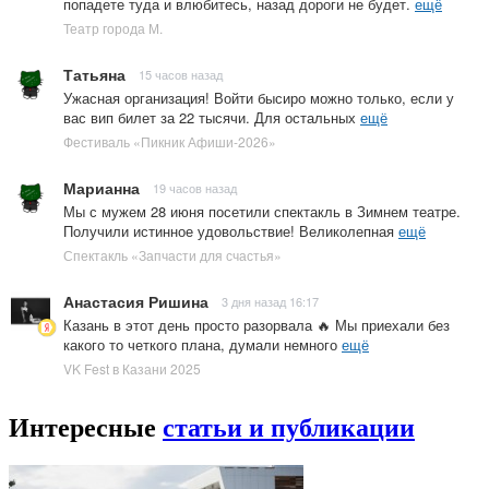
попадете туда и влюбитесь, назад дороги не будет.
ещё
Театр города М.
Татьяна
15 часов назад
Ужасная организация! Войти бысиро можно только, если у
вас вип билет за 22 тысячи. Для остальных
ещё
Фестиваль «Пикник Афиши-2026»
Марианна
19 часов назад
Мы с мужем 28 июня посетили спектакль в Зимнем театре.
Получили истинное удовольствие! Великолепная
ещё
Спектакль «Запчасти для счастья»
Анастасия Ришина
3 дня назад 16:17
Казань в этот день просто разорвала 🔥 Мы приехали без
какого то четкого плана, думали немного
ещё
VK Fest в Казани 2025
Интересные
статьи и публикации