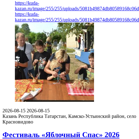
https://kuda-
kazan.ru/image/255/255/uploads/5081b49874db80589168c06d
https://kuda-
kazan.ru/image/255/255/uploads/5081b49874db80589168c06d
2026-08-15
2026-08-15
Казань
Республика Татарстан, Камско-Устьинский район, село
Красновидово
Фестиваль «Яблочный Спас» 2026