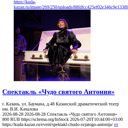
https://kuda-
kazan.ru/image/269/250/uploads/88fdfcc425ef02e346c9e133f8
Спектакль «Чудо святого Антония»
г. Казань, ул. Баумана, д.48
Казанский драматический театр
им. В.И. Качалова
2026-08-28
2026-08-28
Спектакль «Чудо святого Антония»
800
RUB
https://schema.org/InStock
2026-07-20T10:44:00+03:00
https://kuda-kazan.ru/event/spektakl-chudo-svjatogo-antonija/
от