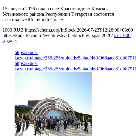
15 августа 2026 года в селе Красновидово Камско-
Устьинского района Республики Татарстан состоится
фестиваль «Яблочный Спас».
1000
RUB
https://schema.org/InStock
2026-07-23T12:26:00+03:00
https://kuda-kazan.ru/event/festival-jablochnyj-spas-2026/
от 1 000
₽
559
1
https://kuda-
kazan.ru/image/255/255/uploads/5a4acf463f066aaec61db8791
https://kuda-
kazan.ru/image/255/255/uploads/5a4acf463f066aaec61db8791