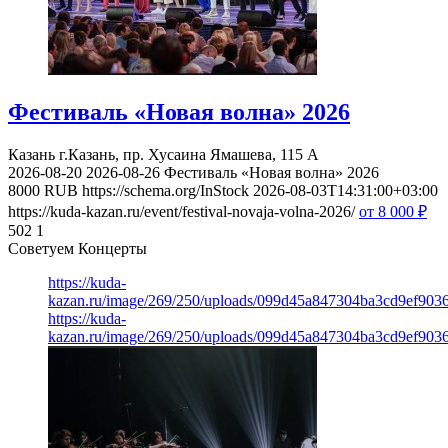
Фестиваль «Новая волна» 2026
Казань
г.Казань, пр. Хусаина Ямашева, 115 A
2026-08-20
2026-08-26
Фестиваль «Новая волна» 2026
8000
RUB
https://schema.org/InStock
2026-08-03T14:31:00+03:00
https://kuda-kazan.ru/event/festival-novaja-volna-2026/
от 8 000
₽
502
1
Советуем Концерты
https://kuda-
kazan.ru/image/269/250/uploads/099d45a847304ba3cd9ef903
https://kuda-
kazan.ru/image/269/250/uploads/099d45a847304ba3cd9ef903