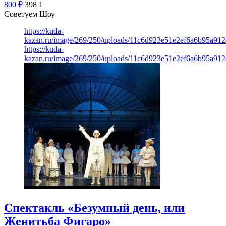
800
₽
398
1
Советуем Шоу
https://kuda-
kazan.ru/image/269/250/uploads/11c6d923e51e2ef6a6b95a912
https://kuda-
kazan.ru/image/269/250/uploads/11c6d923e51e2ef6a6b95a912
Спектакль «Безумный день, или
Женитьба Фигаро»