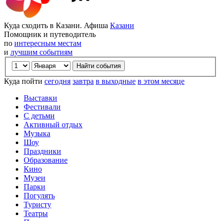
Куда сходить в Казани. Афиша
Казани
Помощник и путеводитель
по
интересным местам
и
лучшим событиям
Куда пойти
сегодня
завтра
в выходные
в этом месяце
Выставки
Фестивали
С детьми
Активный отдых
Музыка
Шоу
Праздники
Образование
Кино
Музеи
Парки
Погулять
Туристу
Театры