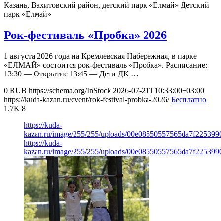
Казань, Вахитовский район, детский парк «Елмай»
Детский
парк «Елмай»
Рок-фестиваль «Пробка» 2026
1 августа 2026 года на Кремлевская Набережная, в парке
«ЕЛМАЙ» состоится рок-фестиваль «Пробка». Расписание:
13:30 — Открытие 13:45 — Дети ДК …
0
RUB
https://schema.org/InStock
2026-07-21T10:33:00+03:00
https://kuda-kazan.ru/event/rok-festival-probka-2026/
Бесплатно
1.7K
8
https://kuda-
kazan.ru/image/255/255/uploads/00e08550557565da7f225399
https://kuda-
kazan.ru/image/255/255/uploads/00e08550557565da7f225399