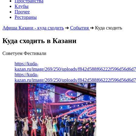
Пространства
Клубы
Прочее
Рестораны
Афиша Казани - куда сходить
➔
События
➔
Куда сходить
Куда сходить в Казани
Советуем Фестивали
https://kuda-
kazan.ru/image/269/250/uploads/f842d588f66222f596d56d6d
https://kuda-
kazan.ru/image/269/250/uploads/f842d588f66222f596d56d6d