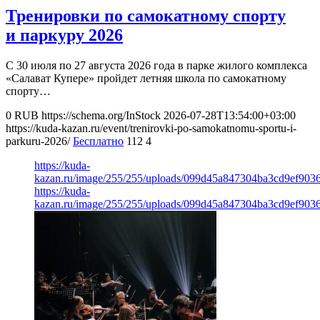
Тренировки по самокатному спорту
и паркуру 2026
С 30 июля по 27 августа 2026 года в парке жилого комплекса
«Салават Купере» пройдет летняя школа по самокатному
спорту…
0
RUB
https://schema.org/InStock
2026-07-28T13:54:00+03:00
https://kuda-kazan.ru/event/trenirovki-po-samokatnomu-sportu-i-
parkuru-2026/
Бесплатно
112
4
https://kuda-
kazan.ru/image/255/255/uploads/099d45a847304ba3cd9ef903
https://kuda-
kazan.ru/image/255/255/uploads/099d45a847304ba3cd9ef903