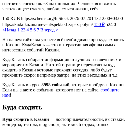
состоится спектакль «Запах полыни». Человек всю жизнь
чего-то ищет: счастья, любви, смысл жизни, себя……
150
RUB
https://schema.org/InStock
2026-07-20T13:12:00+03:00
https://kuda-kazan.ru/event/spektakl-zapax-polyni/
150
₽
524
0
<Назад
1
2
3
4
5
6
7
Вперед >
На нашем сайте вы узнаете всё необходимое про куда сходить
в Казани. КудаКазань — это интерактивная афиша самых
интересных событий Казани.
КудаКазань собирает информацию о лучших развлечениях и
мероприятих Казани. На этой странице перечислены куда
сходить в Казани которые проходят сегодня, либо будут
проходить скоро: например завтра, на этих выходных и т.д.
КудаКазань в курсе
3998 событий
, которые пройдут в Казани.
Если вы знаете о событии, которого нет на сайте,
сообщите
нам
!
Куда сходить
Куда сходить в Казани
— достопримечательности, выставки,
концерты, театры, шоу, спорт, активный отдых, отдых