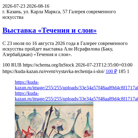
2026-07-23
2026-08-16
г. Казань, ул. Карла Маркса, 57
Галерея современного
искусства
Выставка «Течения и слои»
С 23 июля по 16 августа 2026 года в Галерее современного
искусства пройдет выставка Али Исрафилова (Баку,
Азербайджан) «Течения и слои».
100
RUB
https://schema.org/InStock
2026-07-23T12:35:00+03:00
https://kuda-kazan.ru/event/vystavka-techenija-i-sloi/
100
₽
185
1
https://kuda-
kazan.ru/image/255/255/uploads/33e34a57f48aa89d4c8f1717a
https://kuda-
kazan.ru/image/255/255/uploads/33e34a57f48aa89d4c8f1717a