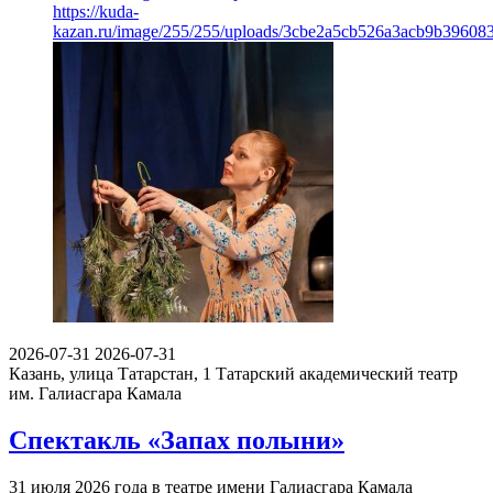
https://kuda-
kazan.ru/image/255/255/uploads/3cbe2a5cb526a3acb9b396083
2026-07-31
2026-07-31
Казань, улица Татарстан, 1
Татарский академический театр
им. Галиасгара Камала
Спектакль «Запах полыни»
31 июля 2026 года в театре имени Галиасгара Камала