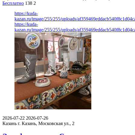
Бесплатно
138
2
https://kuda-
kazan.ru/image/255/255/uploads/af359469eddacb540f8c1d04c
https://kuda-
kazan.ru/image/255/255/uploads/af359469eddacb540f8c1d04c
2026-07-22
2026-07-26
Казань
г. Казань, Московская ул., 2