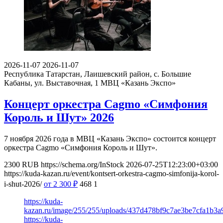
2026-11-07
2026-11-07
Республика Татарстан, Лаишевский район, с. Большие
Кабаны, ул. Выставочная, 1
МВЦ «Казань Экспо»
Концерт оркестра Cagmo «Симфония
Король и Шут» 2026
7 ноября 2026 года в МВЦ «Казань Экспо» состоится концерт
оркестра Cagmo «Симфония Король и Шут».
2300
RUB
https://schema.org/InStock
2026-07-25T12:23:00+03:00
https://kuda-kazan.ru/event/kontsert-orkestra-cagmo-simfonija-korol-
i-shut-2026/
от 2 300
₽
468
1
https://kuda-
kazan.ru/image/255/255/uploads/437d478bf9c7ae3be7cfa1b3a
https://kuda-