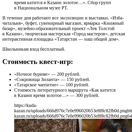
время катится в Казани золотое…». Сбор групп
в Национальном музее РТ.
В течение дня работают все экспозиции и выставки, «Изба-
читальня», буфет, сувенирный магазин, ярмарка «Книжный
базар», музейно-образовательный проект «Лев Толстой
в Казани», творческая мастерская «Город мастеров», детская
интерактивная площадка «Татарстан — наш общий дом».
Школьникам вход бесплатный.
Стоимость квест-игр:
«Ночное буриме» — 200 рублей.
«Сокровища Зиланта» — 150 рублей.
«Татарское чаепитие» — 100 рублей.
Стоимость литературного маршрута «Как катится
в Казани время золотое…» — 300 рублей.
https://kuda-
kazan.ru/uploads/666d976c7e0e996020b53e8f8c82fb0d.png
ht
kazan.ru/uploads/666d976c7e0e996020b53e8f8c82fb0d.png
64