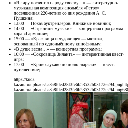
«Я лиру посвятил народу своему…» — литературно-
музыкальная композиция ансамбля «Ретро»,
посвященная 220-летию со дня рождения А. С.
Пушкина;
13:00 — Показ буктрейлеров. Книжные новинки;
14:00 — «Страницы музыки» — концертная программа
хора «Гармония»;
15:00 — «Красавица и чудовище» — мюзикл,
основанный по одноимённому кинофильму;
«В душе весна…» — концертная программа;
16:00 — «Сокровища Зиланта» — интерактивная квест-
игра;
17:00 — «Криво-лукаво по полю ныряло» — квест-
путешествие;
https://kuda-
kazan.ru/uploads/ca8a8fded28f3fe6b53532b03172e294.png
htt
kazan.ru/uploads/ca8a8fded28f3fe6b53532b03172e294.png
68