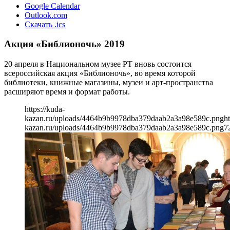
Google Calendar
Outlook.com
Скачать .ics
Акция «Библионочь» 2019
20 апреля в Национальном музее РТ вновь состоится
всероссийская акция «Библионочь», во время которой
библиотеки, книжные магазины, музеи и арт-пространства
расширяют время и формат работы.
https://kuda-
kazan.ru/uploads/4464b9b9978dba379daab2a3a98e589c.png
ht
kazan.ru/uploads/4464b9b9978dba379daab2a3a98e589c.png
7