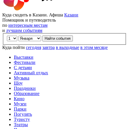
Куда сходить в Казани. Афиша
Казани
Помощник и путеводитель
по
интересным местам
и
лучшим событиям
Куда пойти
сегодня
завтра
в выходные
в этом месяце
Выставки
Фестивали
С детьми
Активный отдых
Музыка
Шоу
Праздники
Образование
Кино
Музеи
Парки
Погулять
Туристу
Театры