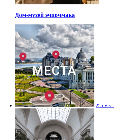
Дом-музей эчпочмака
255 мест