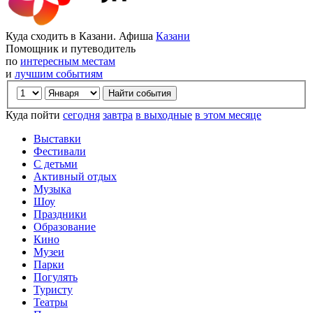
Куда сходить в Казани. Афиша
Казани
Помощник и путеводитель
по
интересным местам
и
лучшим событиям
Куда пойти
сегодня
завтра
в выходные
в этом месяце
Выставки
Фестивали
С детьми
Активный отдых
Музыка
Шоу
Праздники
Образование
Кино
Музеи
Парки
Погулять
Туристу
Театры