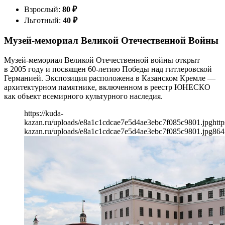
Взрослый:
80
₽
Льготный:
40
₽
Музей-мемориал Великой Отечественной Войны
Музей-мемориал Великой Отечественной войны открыт
в 2005 году и посвящен 60-летию Победы над гитлеровской
Германией. Экспозиция расположена в Казанском Кремле —
архитектурном памятнике, включенном в реестр ЮНЕСКО
как объект всемирного культурного наследия.
https://kuda-
kazan.ru/uploads/e8a1c1cdcae7e5d4ae3ebc7f085c9801.jpg
http
kazan.ru/uploads/e8a1c1cdcae7e5d4ae3ebc7f085c9801.jpg
864