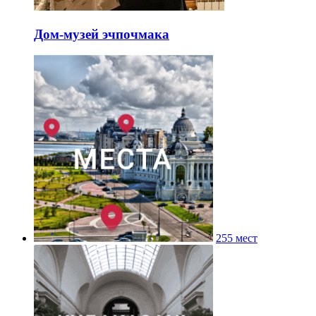
Дом-музей эчпочмака
255 мест