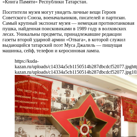
«Книга Памяти» Республики Татарстан.
Посетители музея могут увидеть личные вещи Героев
Советского Союза, военачальников, писателей и партизан.
Самый крупный экспонат музея — немецкая противотанковая
пушка, найденная поисковиками в 1989 году в волховских
лесах. Уникальны предметы, принадлежавшие редакции
газеты второй ударной армии «Отвага», в которой служил
выдающийся татарский поэт Муса Джалиль — пишущая
машинка, сейф, телефон и керосиновая лампа.
https://kuda-
kazan.ru/uploads/c14334a5cb1150514b287dbcdcf52077.jpg
htt
kazan.ru/uploads/c14334a5cb1150514b287dbcdcf52077.jpg
10