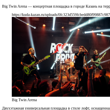
Big Twin Arena — концертная площадка в городе Казань на тер
https://kuda-kazan.ru/uploads/0fc323d559fcbedd80f99887c98
Big Twin Arena
Двухэтажная универсальная площадка в стиле лофт, оснащенна