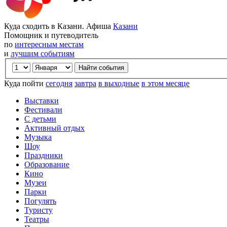
Куда сходить в Казани. Афиша
Казани
Помощник и путеводитель
по
интересным местам
и
лучшим событиям
Куда пойти
сегодня
завтра
в выходные
в этом месяце
Выставки
Фестивали
С детьми
Активный отдых
Музыка
Шоу
Праздники
Образование
Кино
Музеи
Парки
Погулять
Туристу
Театры