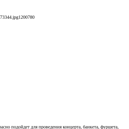
873344.jpg
1200
780
сно подойдет для проведения концерта, банкета, фуршета,