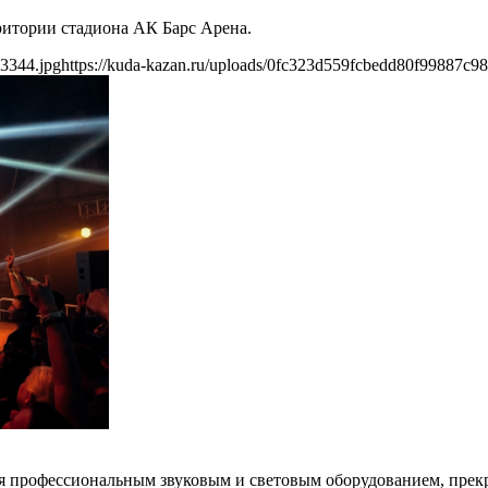
ритории стадиона АК Барс Арена.
73344.jpg
https://kuda-kazan.ru/uploads/0fc323d559fcbedd80f99887c9
я профессиональным звуковым и световым оборудованием, прекра