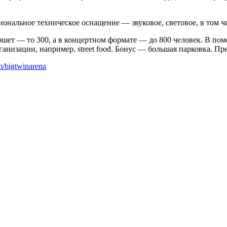
нальное техническое оснащение — звуковое, световое, в том чи
уршет — то 300, а в концертном формате — до 800 человек. В 
анизации, например, street food. Бонус — большая парковка. Пр
om/bigtwinarena