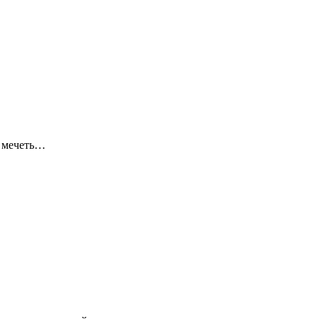
я мечеть…