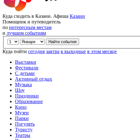
Куда сходить в Казани. Афиша
Казани
Помощник и путеводитель
по
интересным местам
и
лучшим событиям
Куда пойти
сегодня
завтра
в выходные
в этом месяце
Выставки
Фестивали
С детьми
Активный отдых
Музыка
Шоу
Праздники
Образование
Кино
Музеи
Парки
Погулять
Туристу
Театры