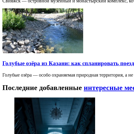
Свияжск — островной музейный и монастырский комплекс, кото
Голубые озёра из Казани: как спланировать поез
Голубые озёра — особо охраняемая природная территория, а н
Последние добавленные
интересные ме