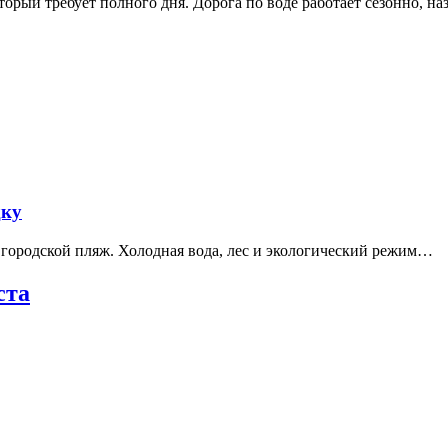
рый требует полного дня. Дорога по воде работает сезонно, н
дку
е городской пляж. Холодная вода, лес и экологический режим…
ста