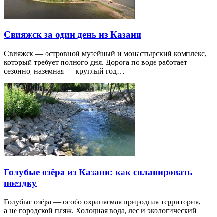
Свияжск за один день из Казани
Свияжск — островной музейный и монастырский комплекс,
который требует полного дня. Дорога по воде работает
сезонно, наземная — круглый год…
Голубые озёра из Казани: как спланировать
поездку
Голубые озёра — особо охраняемая природная территория,
а не городской пляж. Холодная вода, лес и экологический