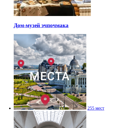
Дом-музей эчпочмака
255 мест