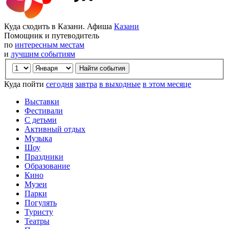
Куда сходить в Казани. Афиша
Казани
Помощник и путеводитель
по
интересным местам
и
лучшим событиям
Куда пойти
сегодня
завтра
в выходные
в этом месяце
Выставки
Фестивали
С детьми
Активный отдых
Музыка
Шоу
Праздники
Образование
Кино
Музеи
Парки
Погулять
Туристу
Театры