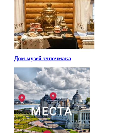
Дом-музей эчпочмака