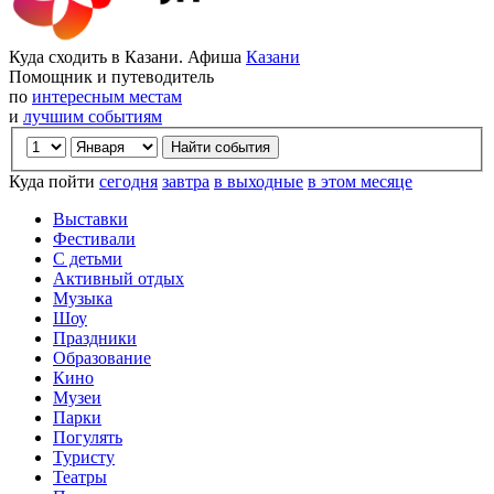
Куда сходить в Казани. Афиша
Казани
Помощник и путеводитель
по
интересным местам
и
лучшим событиям
Куда пойти
сегодня
завтра
в выходные
в этом месяце
Выставки
Фестивали
С детьми
Активный отдых
Музыка
Шоу
Праздники
Образование
Кино
Музеи
Парки
Погулять
Туристу
Театры