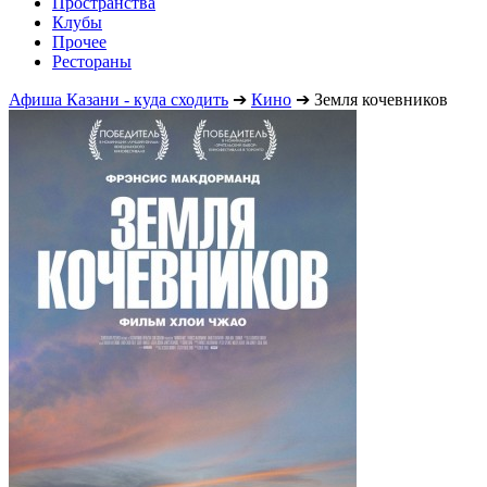
Пространства
Клубы
Прочее
Рестораны
Афиша Казани - куда сходить
➔
Кино
➔
Земля кочевников