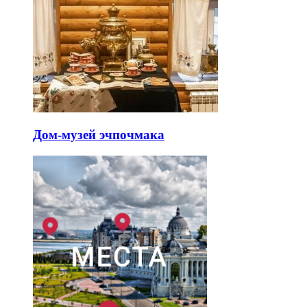
Дом-музей эчпочмака