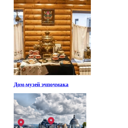
Дом-музей эчпочмака