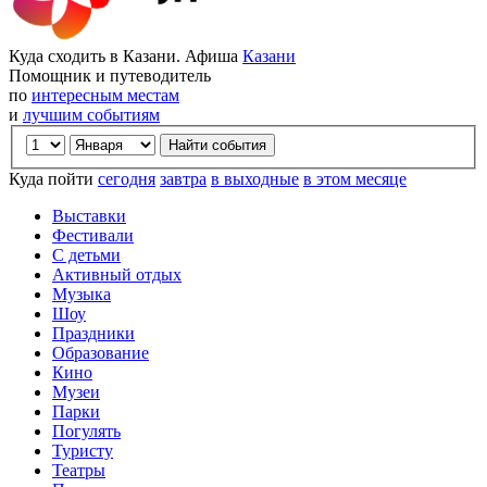
Куда сходить в Казани. Афиша
Казани
Помощник и путеводитель
по
интересным местам
и
лучшим событиям
Куда пойти
сегодня
завтра
в выходные
в этом месяце
Выставки
Фестивали
С детьми
Активный отдых
Музыка
Шоу
Праздники
Образование
Кино
Музеи
Парки
Погулять
Туристу
Театры