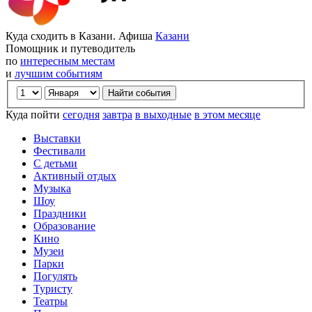
Куда сходить в Казани. Афиша
Казани
Помощник и путеводитель
по
интересным местам
и
лучшим событиям
Куда пойти
сегодня
завтра
в выходные
в этом месяце
Выставки
Фестивали
С детьми
Активный отдых
Музыка
Шоу
Праздники
Образование
Кино
Музеи
Парки
Погулять
Туристу
Театры