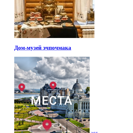
Дом-музей эчпочмака