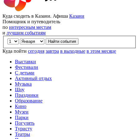
Куда сходить в Казани. Афиша
Казани
Помощник и путеводитель
по
интересным местам
и
лучшим событиям
Куда пойти
сегодня
завтра
в выходные
в этом месяце
Выставки
Фестивали
С детьми
Активный отдых
Музыка
Шоу
Праздники
Образование
Кино
Музеи
Парки
Погулять
Туристу
Театры