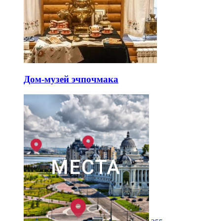
Дом-музей эчпочмака