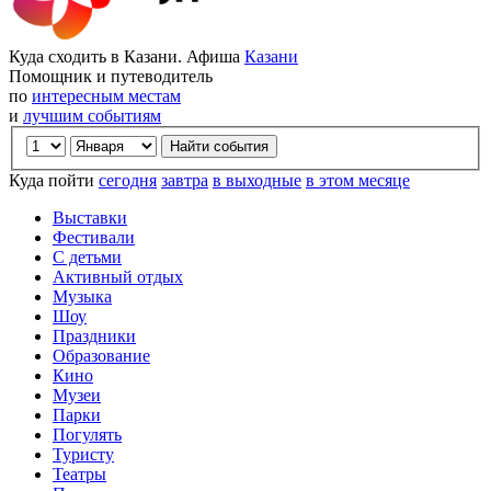
Куда сходить в Казани. Афиша
Казани
Помощник и путеводитель
по
интересным местам
и
лучшим событиям
Куда пойти
сегодня
завтра
в выходные
в этом месяце
Выставки
Фестивали
С детьми
Активный отдых
Музыка
Шоу
Праздники
Образование
Кино
Музеи
Парки
Погулять
Туристу
Театры