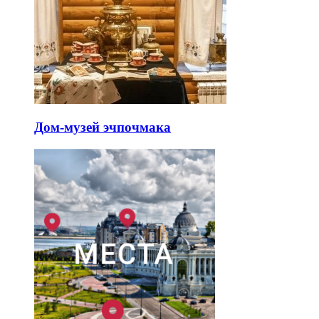
Дом-музей эчпочмака