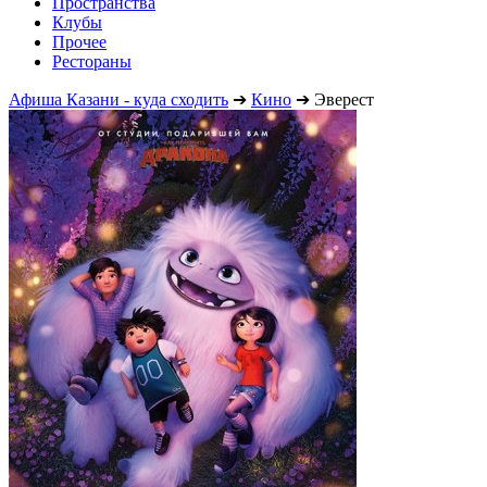
Пространства
Клубы
Прочее
Рестораны
Афиша Казани - куда сходить
➔
Кино
➔
Эверест