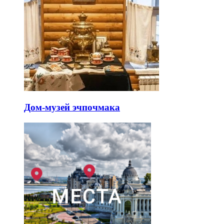
Дом-музей эчпочмака