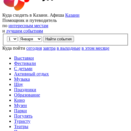
Куда сходить в Казани. Афиша
Казани
Помощник и путеводитель
по
интересным местам
и
лучшим событиям
Куда пойти
сегодня
завтра
в выходные
в этом месяце
Выставки
Фестивали
С детьми
Активный отдых
Музыка
Шоу
Праздники
Образование
Кино
Музеи
Парки
Погулять
Туристу
Театры