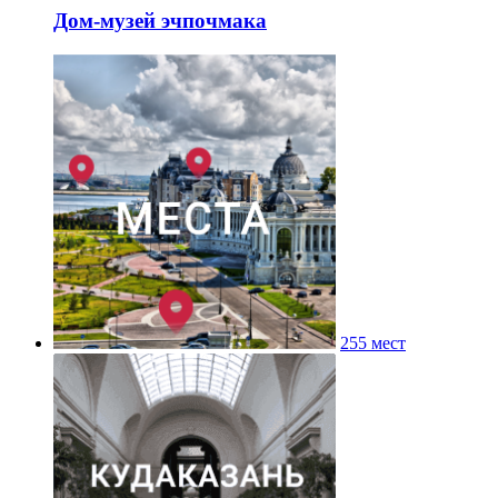
Дом-музей эчпочмака
255 мест