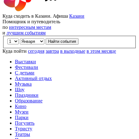
Куда сходить в Казани. Афиша
Казани
Помощник и путеводитель
по
интересным местам
и
лучшим событиям
Куда пойти
сегодня
завтра
в выходные
в этом месяце
Выставки
Фестивали
С детьми
Активный отдых
Музыка
Шоу
Праздники
Образование
Кино
Музеи
Парки
Погулять
Туристу
Театры