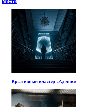
места
Креативный кластер «Адонис»