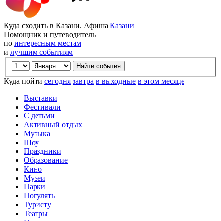
Куда сходить в Казани. Афиша
Казани
Помощник и путеводитель
по
интересным местам
и
лучшим событиям
Куда пойти
сегодня
завтра
в выходные
в этом месяце
Выставки
Фестивали
С детьми
Активный отдых
Музыка
Шоу
Праздники
Образование
Кино
Музеи
Парки
Погулять
Туристу
Театры