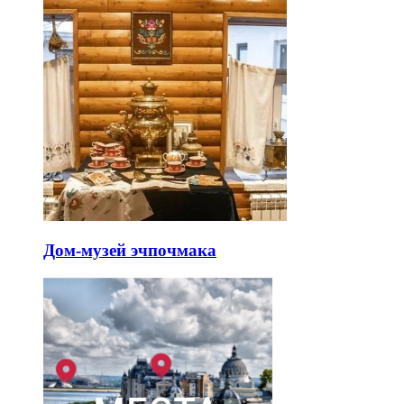
Дом-музей эчпочмака