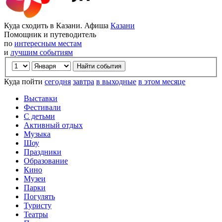
Куда сходить в Казани. Афиша
Казани
Помощник и путеводитель
по
интересным местам
и
лучшим событиям
Куда пойти
сегодня
завтра
в выходные
в этом месяце
Выставки
Фестивали
С детьми
Активный отдых
Музыка
Шоу
Праздники
Образование
Кино
Музеи
Парки
Погулять
Туристу
Театры