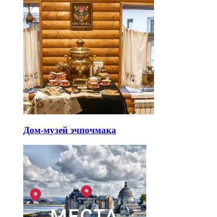
Дом-музей эчпочмака