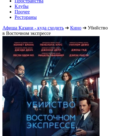
Пространства
Клубы
Прочее
Рестораны
Афиша Казани - куда сходить
➔
Кино
➔
Убийство
в Восточном экспрессе