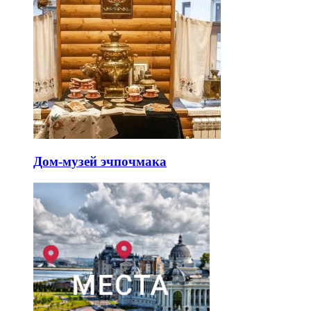
Дом-музей эчпочмака