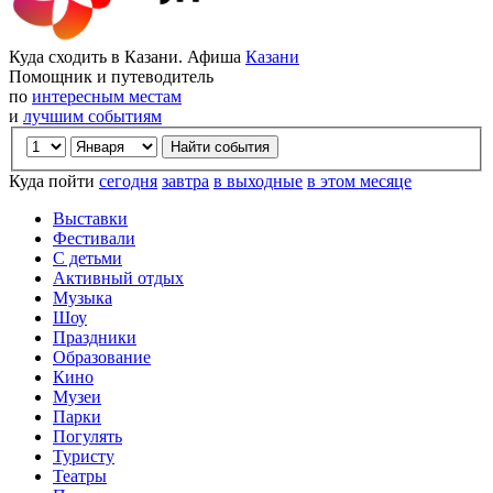
Куда сходить в Казани. Афиша
Казани
Помощник и путеводитель
по
интересным местам
и
лучшим событиям
Куда пойти
сегодня
завтра
в выходные
в этом месяце
Выставки
Фестивали
С детьми
Активный отдых
Музыка
Шоу
Праздники
Образование
Кино
Музеи
Парки
Погулять
Туристу
Театры