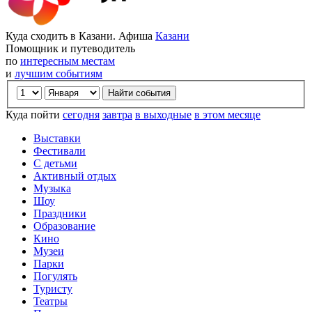
Куда сходить в Казани. Афиша
Казани
Помощник и путеводитель
по
интересным местам
и
лучшим событиям
Куда пойти
сегодня
завтра
в выходные
в этом месяце
Выставки
Фестивали
С детьми
Активный отдых
Музыка
Шоу
Праздники
Образование
Кино
Музеи
Парки
Погулять
Туристу
Театры