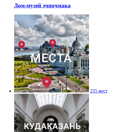
Дом-музей эчпочмака
255 мест