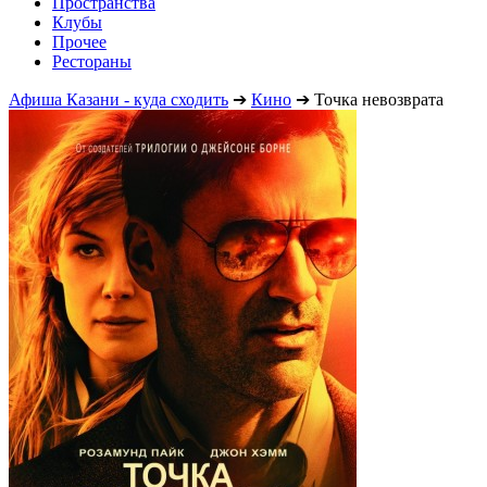
Пространства
Клубы
Прочее
Рестораны
Афиша Казани - куда сходить
➔
Кино
➔
Точка невозврата