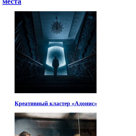
места
Креативный кластер «Адонис»