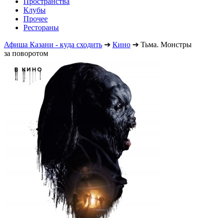
Пространства
Клубы
Прочее
Рестораны
Афиша Казани - куда сходить
➔
Кино
➔
Тьма. Монстры
за поворотом