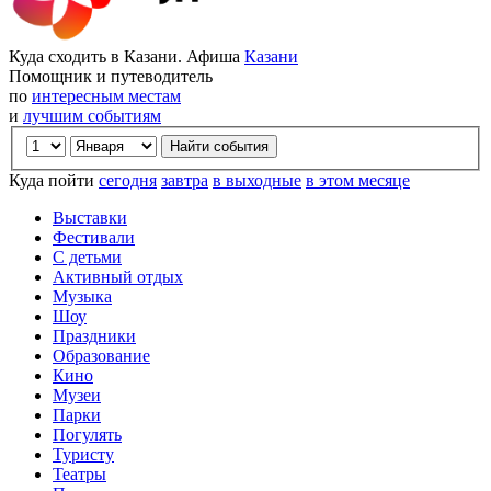
Куда сходить в Казани. Афиша
Казани
Помощник и путеводитель
по
интересным местам
и
лучшим событиям
Куда пойти
сегодня
завтра
в выходные
в этом месяце
Выставки
Фестивали
С детьми
Активный отдых
Музыка
Шоу
Праздники
Образование
Кино
Музеи
Парки
Погулять
Туристу
Театры