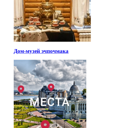
Дом-музей эчпочмака